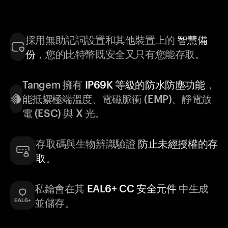
採用無助記詞設置和其他裝置上的
智慧備
份
，您的比特幣既安全又只有您能存取。
Tangem 擁有
IP69K 等級的防水防塵功能
，
能抵禦極端溫度、電磁脈衝 (EMP)、靜電放
電 (ESC) 與 X 光。
存取碼與生物辨識驗證
防止未經授權的存
取
。
私鑰會在其
EAL6+ CC 安全元件
中生成
並儲存。