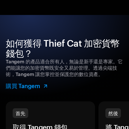
如何獲得 Thief Cat 加密貨幣
錢包？
Tangem 的產品適合所有人，無論是新手還是專家。它
們能讓您的加密貨幣既安全又易於管理。透過尖端技
術，Tangem 讓您掌控並保護您的數位資產。
購買 Tangem
首先
然後
取得 Tangem 錢包。
將 Ta