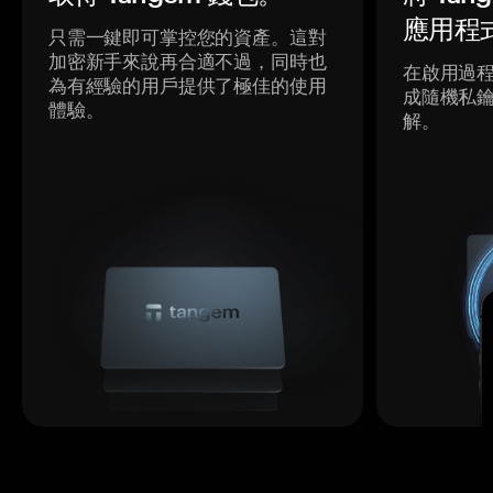
應用程
只需一鍵即可掌控您的資產。這對
加密新手來說再合適不過，同時也
在啟用過
為有經驗的用戶提供了極佳的使用
成隨機私
體驗。
解。