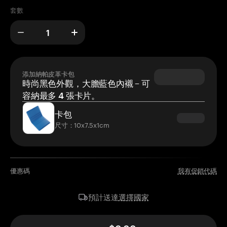
套數
添加納帕皮革卡包
時尚黑色外觀，大膽藍色內襯 – 可
容納最多 4 張卡片。
卡包
尺寸：10x7.5x1cm
優惠碼
我有促銷代碼
選擇國家
預計送達