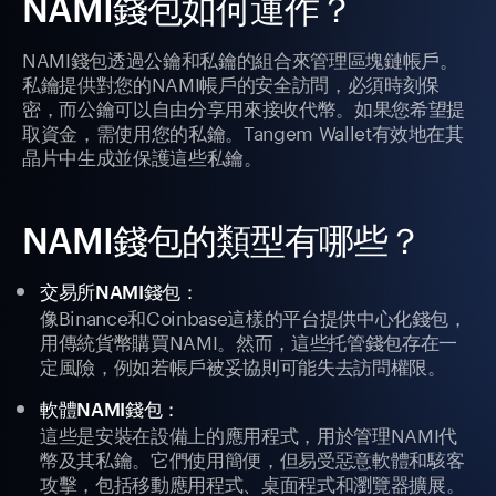
NAMI錢包如何運作？
NAMI錢包透過公鑰和私鑰的組合來管理區塊鏈帳戶。
私鑰提供對您的NAMI帳戶的安全訪問，必須時刻保
密，而公鑰可以自由分享用來接收代幣。如果您希望提
取資金，需使用您的私鑰。Tangem Wallet有效地在其
晶片中生成並保護這些私鑰。
NAMI錢包的類型有哪些？
交易所NAMI錢包：
像Binance和Coinbase這樣的平台提供中心化錢包，
用傳統貨幣購買NAMI。然而，這些托管錢包存在一
定風險，例如若帳戶被妥協則可能失去訪問權限。
軟體NAMI錢包：
這些是安裝在設備上的應用程式，用於管理NAMI代
幣及其私鑰。它們使用簡便，但易受惡意軟體和駭客
攻擊，包括移動應用程式、桌面程式和瀏覽器擴展。