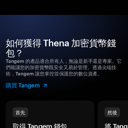
如何獲得 Thena 加密貨幣錢
包？
Tangem 的產品適合所有人，無論是新手還是專家。它
們能讓您的加密貨幣既安全又易於管理。透過尖端技
術，Tangem 讓您掌控並保護您的數位資產。
購買 Tangem
首先
然後
取得 Tangem 錢包。
將 Ta