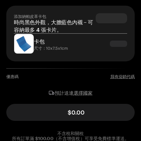
添加納帕皮革卡包
時尚黑色外觀，大膽藍色內襯 – 可
容納最多 4 張卡片。
卡包
尺寸：10x7.5x1cm
優惠碼
我有促銷代碼
選擇國家
預計送達
$0.00
不含稅和關稅
所有訂單滿 $100.00（不含增值稅）可享受免費標準運送。