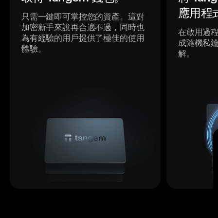
應用程
只需一鍵即可掌控您的資產。這對
加密新手來說再合適不過，同時也
在啟用過
為有經驗的用戶提供了極佳的使用
成隨機私
體驗。
解。