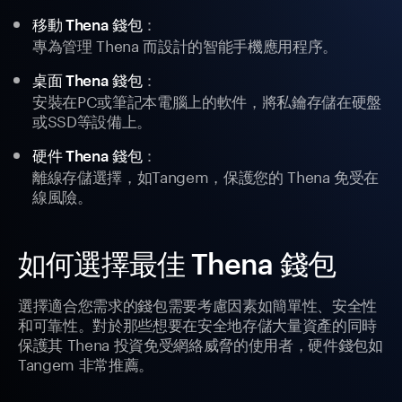
：
移動 Thena 錢包
專為管理 Thena 而設計的智能手機應用程序。
：
桌面 Thena 錢包
安裝在PC或筆記本電腦上的軟件，將私鑰存儲在硬盤
或SSD等設備上。
：
硬件 Thena 錢包
離線存儲選擇，如Tangem，保護您的 Thena 免受在
線風險。
如何選擇最佳 Thena 錢包
選擇適合您需求的錢包需要考慮因素如簡單性、安全性
和可靠性。對於那些想要在安全地存儲大量資產的同時
保護其 Thena 投資免受網絡威脅的使用者，硬件錢包如
Tangem 非常推薦。