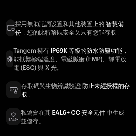
採用無助記詞設置和其他裝置上的
智慧備
份
，您的比特幣既安全又只有您能存取。
Tangem 擁有
IP69K 等級的防水防塵功能
，
能抵禦極端溫度、電磁脈衝 (EMP)、靜電放
電 (ESC) 與 X 光。
存取碼與生物辨識驗證
防止未經授權的存
取
。
私鑰會在其
EAL6+ CC 安全元件
中生成
並儲存。