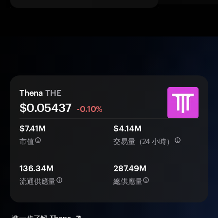
Thena
THE
$0.
0
5437
-0.10%
$7.41M
$4.14M
市值
交易量（24 小時）
136.34M
287.49M
流通供應量
總供應量