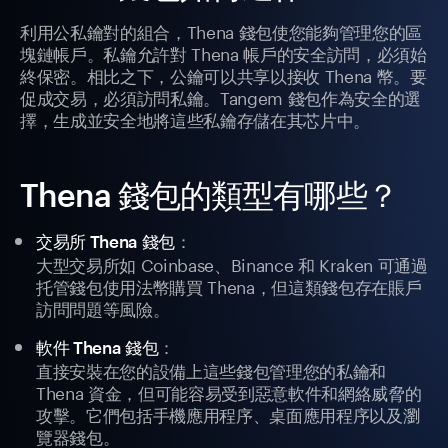
利用公私鑰對的組合，Thena 錢包使您能夠管理您的區
塊鏈帳戶。私鑰允許對 Thena 帳戶的安全訪問，必須始
終保密。相比之下，公鑰可以共享以接收 Thena 幣。要
促成交易，必須訪問私鑰。Tangem 錢包作為安全的選
擇，生成並安全地將這些私鑰存儲在其芯片中。
Thena 錢包的類型有哪些？
：
交易所 Thena 錢包
大型交易所如 Coinbase、Binance 和 Kraken 可通過
托管錢包使用法幣購買 Thena，但這類錢包存在賬戶
訪問問題等風險。
：
軟件 Thena 錢包
直接安裝在您的設備上這些錢包管理您的私鑰和
Thena 資金，但可能容易受到惡意軟件和網絡威脅的
攻擊。它們包括手機應用程序、桌面應用程序以及瀏
覽器錢包。