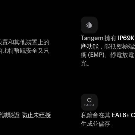
Tangem 擁有
IP6
設置和其他裝置上的
塵功能
，能抵禦極端
的比特幣既安全又只
衝 (EMP)、靜電放電 (
光。
辨識驗證
防止未經授
私鑰會在其
EAL6+
生成並儲存。