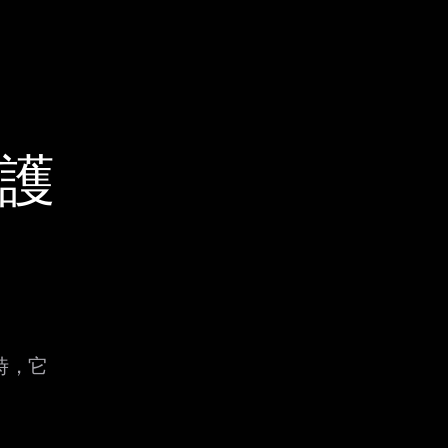
保護
 時，它