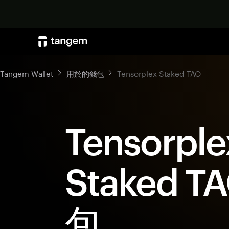
Tangem Wallet
用於的錢包
Tensorplex Staked TAO
Tensorple
Staked T
包