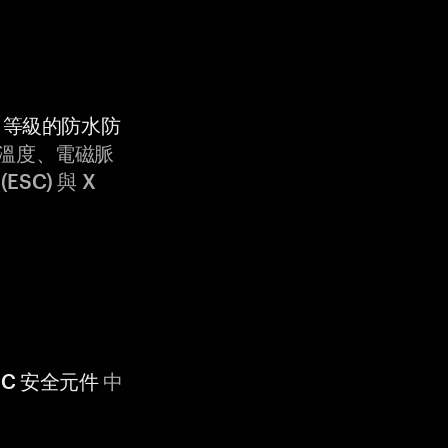
9K 等級的防水防
溫度、電磁脈
ESC) 與 X
 CC 安全元件
中