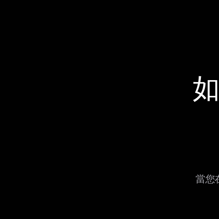
如
當您在