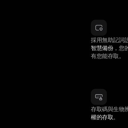
採用無助記詞
智慧備份
，您
有您能存取。
存取碼與生物
權的存取
。