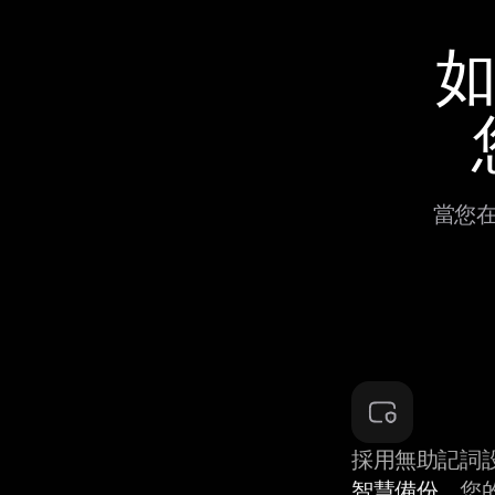
如
當您在
採用無助記詞
智慧備份
，您