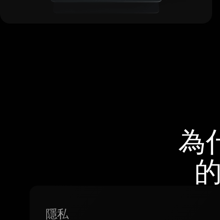
為
的
隱私