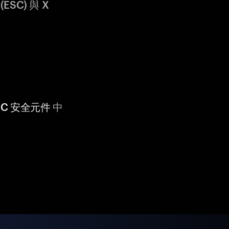
ESC) 與 X
 CC 安全元件
中