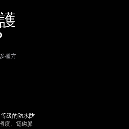
保護
？
過多種方
9K 等級的防水防
溫度、電磁脈