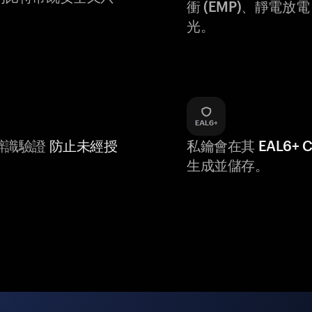
衝 (EMP)、靜電放電 (
光。
辨識驗證
防止未經授
私鑰會在其
EAL6+
生成並儲存。