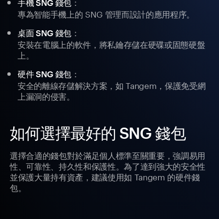
：
手機 SNG 錢包
專為智能手機上的 SNG 管理而設計的應用程序。
：
桌面 SNG 錢包
安裝在電腦上的軟件，將私鑰存儲在硬碟或固態硬盤
上。
：
硬件 SNG 錢包
安全的離線存儲解決方案，如 Tangem，保護免受網
上漏洞的侵害。
如何選擇最好的 SNG 錢包
選擇合適的錢包對於滿足個人標準至關重要，強調易用
性、可靠性、持久性和保護性。為了達到強大的安全性
並保護大量持有資產，建議使用如 Tangem 的硬件錢
包。