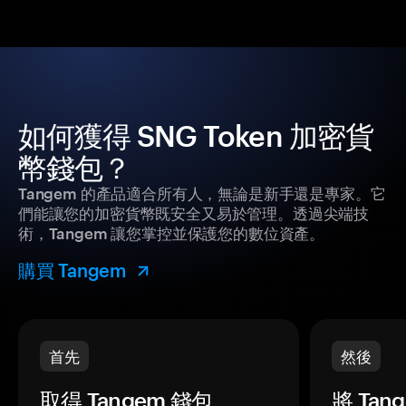
如何獲得 SNG Token 加密貨
幣錢包？
Tangem 的產品適合所有人，無論是新手還是專家。它
們能讓您的加密貨幣既安全又易於管理。透過尖端技
術，Tangem 讓您掌控並保護您的數位資產。
購買 Tangem
首先
然後
取得 Tangem 錢包。
將 Ta