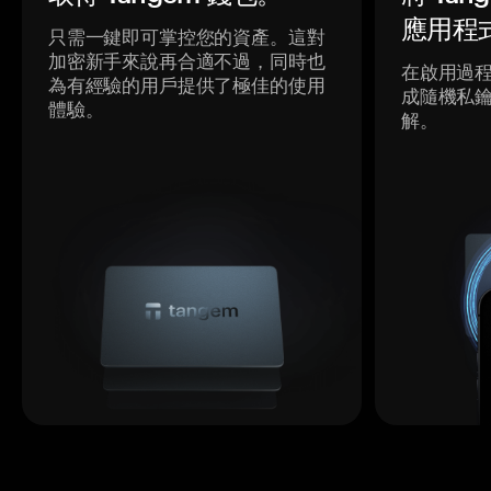
應用程
只需一鍵即可掌控您的資產。這對
加密新手來說再合適不過，同時也
在啟用過
為有經驗的用戶提供了極佳的使用
成隨機私
體驗。
解。