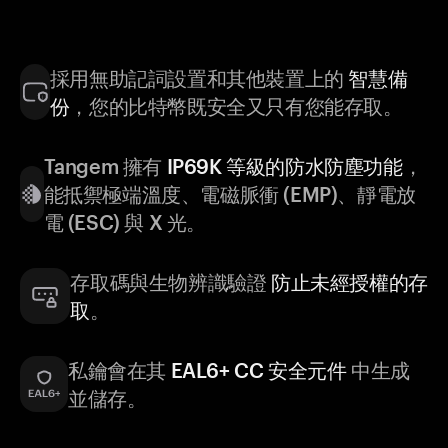
採用無助記詞設置和其他裝置上的
智慧備
份
，您的比特幣既安全又只有您能存取。
Tangem 擁有
IP69K 等級的防水防塵功能
，
能抵禦極端溫度、電磁脈衝 (EMP)、靜電放
電 (ESC) 與 X 光。
存取碼與生物辨識驗證
防止未經授權的存
取
。
私鑰會在其
EAL6+ CC 安全元件
中生成
並儲存。