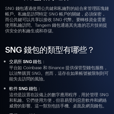
SNG 錢包通過使用公共鍵和私鑰對的組合來管理區塊鏈
帳戶。私鑰是訪問特定 SNG 帳戶的關鍵，必須保密，
而公共鍵可以共享以接收 SNG 代幣。要轉移資金需要
使用私鑰訪問。Tangem 錢包通過其先進的芯片技術提
供安全的私鑰生成和存儲。
SNG 錢包的類型有哪些？
：
交易所 SNG 錢包
平台如 Coinbase 和 Binance 提供保管型錢包服務，
以法幣購買 SNG。然而，這存在如果帳號被限制則可
能失去訪問的風險。
：
軟件 SNG 錢包
這些是設置在設備上的數字應用程序，用於管理 SNG
和私鑰。它們使用方便，但容易受到惡意軟件和網絡
威脅的影響。這一類別包括手機、桌面及網頁錢包。