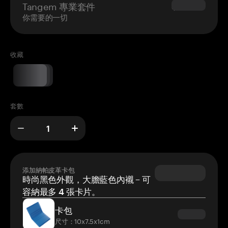
Tangem 專業套件
$180.00
你需要的一切
收藏
套數
添加納帕皮革卡包
時尚黑色外觀，大膽藍色內襯 – 可
容納最多 4 張卡片。
卡包
尺寸：10x7.5x1cm