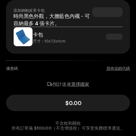
添加納帕皮革卡包
時尚黑色外觀，大膽藍色內襯 – 可
容納最多 4 張卡片。
卡包
尺寸：10x7.5x1cm
優惠碼
我有促銷代碼
選擇國家
預計送達
$0.00
不含稅和關稅
所有訂單滿 $100.00（不含增值稅）可享受免費標準運送。