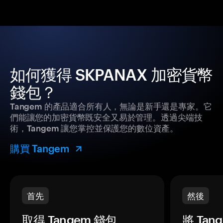
如何獲得 SKPANAX 加密貨幣
錢包？
Tangem 的產品適合所有人，無論是新手還是專家。它
們能讓您的加密貨幣既安全又易於管理。透過尖端技
術，Tangem 讓您掌控並保護您的數位資產。
購買 Tangem
首先
然後
取得 Tangem 錢包。
將 Ta