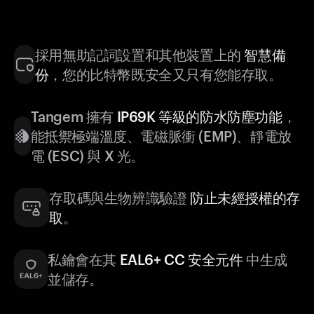
採用無助記詞設置和其他裝置上的
智慧備
份
，您的比特幣既安全又只有您能存取。
Tangem 擁有
IP69K 等級的防水防塵功能
，
能抵禦極端溫度、電磁脈衝 (EMP)、靜電放
電 (ESC) 與 X 光。
存取碼與生物辨識驗證
防止未經授權的存
取
。
私鑰會在其
EAL6+ CC 安全元件
中生成
並儲存。