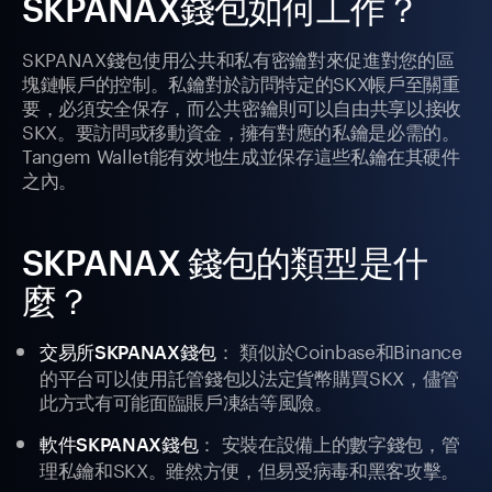
SKPANAX錢包如何工作？
SKPANAX錢包使用公共和私有密鑰對來促進對您的區
塊鏈帳戶的控制。私鑰對於訪問特定的SKX帳戶至關重
要，必須安全保存，而公共密鑰則可以自由共享以接收
SKX。要訪問或移動資金，擁有對應的私鑰是必需的。
Tangem Wallet能有效地生成並保存這些私鑰在其硬件
之內。
SKPANAX 錢包的類型是什
麼？
： 類似於Coinbase和Binance
交易所SKPANAX錢包
的平台可以使用託管錢包以法定貨幣購買SKX，儘管
此方式有可能面臨賬戶凍結等風險。
： 安裝在設備上的數字錢包，管
軟件SKPANAX錢包
理私鑰和SKX。雖然方便，但易受病毒和黑客攻擊。