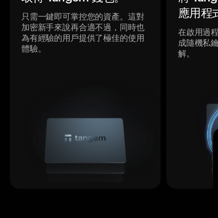
應用程
只需一鍵即可掌控您的資產。這對
加密新手來說再合適不過，同時也
在啟用過
為有經驗的用戶提供了極佳的使用
成隨機私
體驗。
解。