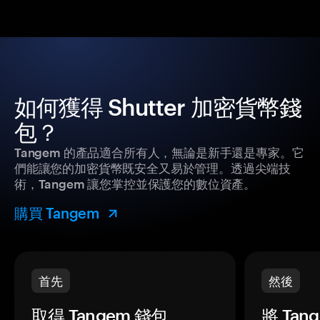
如何獲得 Shutter 加密貨幣錢
包？
Tangem 的產品適合所有人，無論是新手還是專家。它
們能讓您的加密貨幣既安全又易於管理。透過尖端技
術，Tangem 讓您掌控並保護您的數位資產。
購買 Tangem
首先
然後
取得 Tangem 錢包。
將 Ta