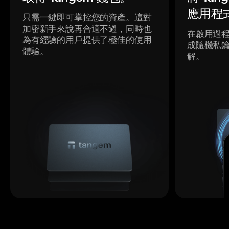
應用程
只需一鍵即可掌控您的資產。這對
加密新手來說再合適不過，同時也
在啟用過
為有經驗的用戶提供了極佳的使用
成隨機私
體驗。
解。