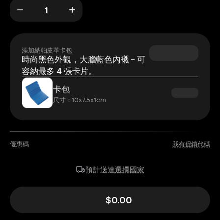
添加納帕皮革卡包
時尚黑色外觀，大膽藍色內襯 – 可
容納最多 4 張卡片。
卡包
尺寸：10x7.5x1cm
優惠碼
我有促銷代碼
選擇國家
預計送達
$0.00