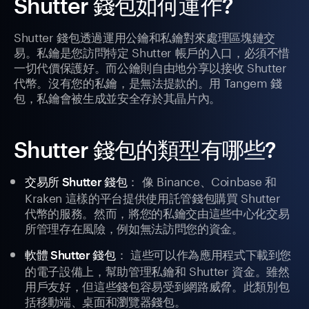
Shutter 錢包如何運作?
Shutter 錢包透過運用公鑰和私鑰對來處理區塊鏈交
易。私鑰是您訪問特定 Shutter 帳戶的入口，必須不惜
一切代價保護好。而公鑰則自由地分享以接收 Shutter
代幣。沒有您的私鑰，是無法提款的。用 Tangem 錢
包，私鑰會被生成並安全存於其晶片內。
Shutter 錢包的類型有哪些?
： 像 Binance、Coinbase 和
交易所 Shutter 錢包
Kraken 這樣的平台提供使用託管錢包購買 Shutter
代幣的服務。然而，將您的私鑰交由這些中心化交易
所管理存在風險，例如無法訪問您的資金。
： 這些可以作為應用程式下載到您
軟體 Shutter 錢包
的電子設備上，幫助管理私鑰和 Shutter 資金。雖然
用戶友好，但這些錢包容易受到網路威脅。此類別包
括移動端、桌面和瀏覽器錢包。