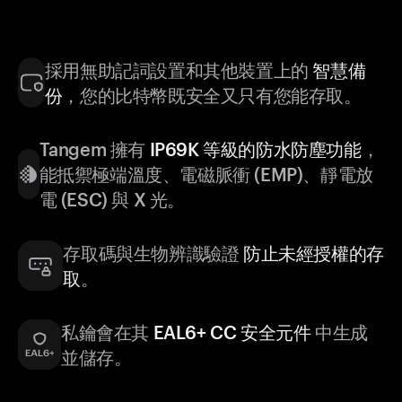
採用無助記詞設置和其他裝置上的
智慧備
份
，您的比特幣既安全又只有您能存取。
Tangem 擁有
IP69K 等級的防水防塵功能
，
能抵禦極端溫度、電磁脈衝 (EMP)、靜電放
電 (ESC) 與 X 光。
存取碼與生物辨識驗證
防止未經授權的存
取
。
私鑰會在其
EAL6+ CC 安全元件
中生成
並儲存。