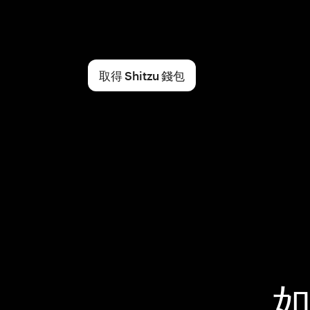
取得 Shitzu 錢包
如