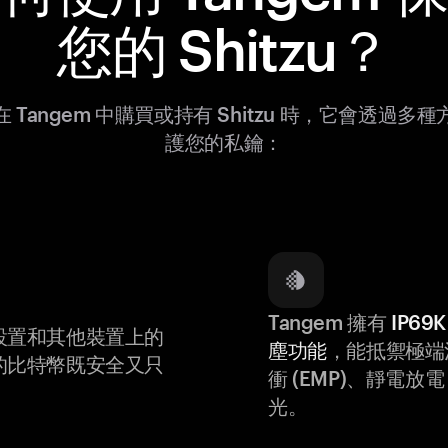
您的 Shitzu？
 Tangem 中購買或持有 Shitzu 時，它會透過多
護您的私鑰：
Tangem 擁有
IP6
設置和其他裝置上的
塵功能
，能抵禦極端
的比特幣既安全又只
衝 (EMP)、靜電放電 (
光。