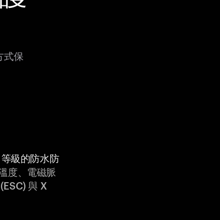
種方式保
9K 等級的防水防
溫度、電磁脈
ESC) 與 X