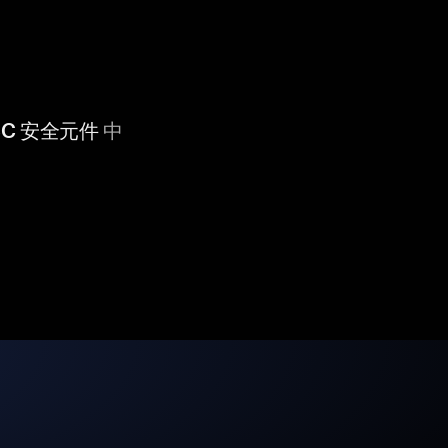
 CC 安全元件
中