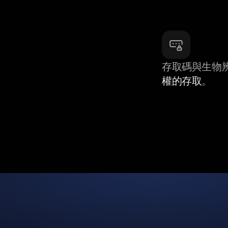
存取碼與生物
權的存取
。