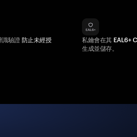
辨識驗證
防止未經授
私鑰會在其
EAL6+
生成並儲存。