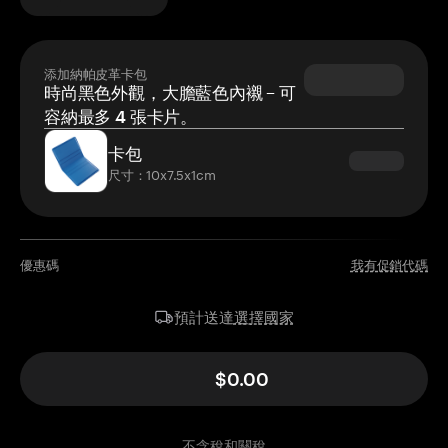
添加納帕皮革卡包
時尚黑色外觀，大膽藍色內襯 – 可
容納最多 4 張卡片。
卡包
尺寸：10x7.5x1cm
優惠碼
我有促銷代碼
選擇國家
預計送達
$0.00
不含稅和關稅