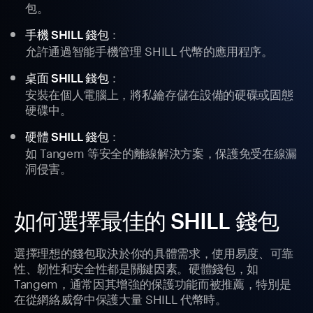
包。
：
手機 SHILL 錢包
允許通過智能手機管理 SHILL 代幣的應用程序。
：
桌面 SHILL 錢包
安裝在個人電腦上，將私鑰存儲在設備的硬碟或固態
硬碟中。
：
硬體 SHILL 錢包
如 Tangem 等安全的離線解決方案，保護免受在線漏
洞侵害。
如何選擇最佳的 SHILL 錢包
選擇理想的錢包取決於你的具體需求，使用易度、可靠
性、韌性和安全性都是關鍵因素。硬體錢包，如
Tangem，通常因其增強的保護功能而被推薦，特別是
在從網絡威脅中保護大量 SHILL 代幣時。