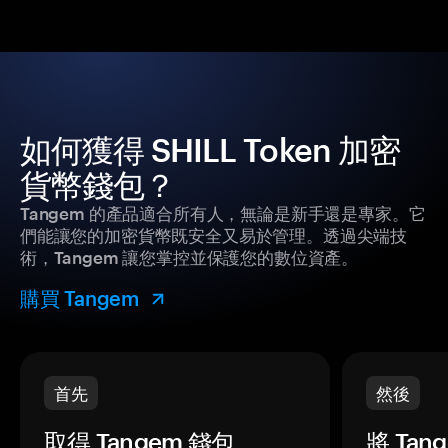
如何獲得 SHILL Token 加密
貨幣錢包？
Tangem 的產品適合所有人，無論是新手還是專家。它
們能讓您的加密貨幣既安全又易於管理。透過尖端技
術，Tangem 讓您掌控並保護您的數位資產。
購買 Tangem
首先
然後
取得 Tangem 錢包。
將 Ta