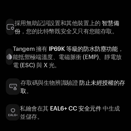
採用無助記詞設置和其他裝置上的
智慧備
份
，您的比特幣既安全又只有您能存取。
Tangem 擁有
IP69K 等級的防水防塵功能
，
能抵禦極端溫度、電磁脈衝 (EMP)、靜電放
電 (ESC) 與 X 光。
存取碼與生物辨識驗證
防止未經授權的存
取
。
私鑰會在其
EAL6+ CC 安全元件
中生成
並儲存。