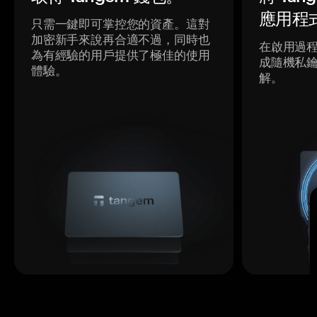
應用程
只需一鍵即可掌控您的資產。這對
加密新手來說再合適不過，同時也
在啟用過
為有經驗的用戶提供了極佳的使用
成隨機私
體驗。
解。