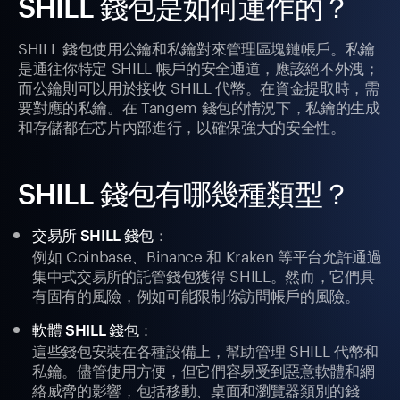
SHILL 錢包是如何運作的？
SHILL 錢包使用公鑰和私鑰對來管理區塊鏈帳戶。私鑰
是通往你特定 SHILL 帳戶的安全通道，應該絕不外洩；
而公鑰則可以用於接收 SHILL 代幣。在資金提取時，需
要對應的私鑰。在 Tangem 錢包的情況下，私鑰的生成
和存儲都在芯片內部進行，以確保強大的安全性。
SHILL 錢包有哪幾種類型？
：
交易所 SHILL 錢包
例如 Coinbase、Binance 和 Kraken 等平台允許通過
集中式交易所的託管錢包獲得 SHILL。然而，它們具
有固有的風險，例如可能限制你訪問帳戶的風險。
：
軟體 SHILL 錢包
這些錢包安裝在各種設備上，幫助管理 SHILL 代幣和
私鑰。儘管使用方便，但它們容易受到惡意軟體和網
絡威脅的影響，包括移動、桌面和瀏覽器類別的錢