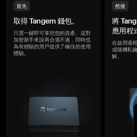
首先
然後
取得 Tangem 錢包。
將 Ta
應用程
只需一鍵即可掌控您的資產。這對
加密新手來說再合適不過，同時也
在啟用過
為有經驗的用戶提供了極佳的使用
成隨機私
體驗。
解。