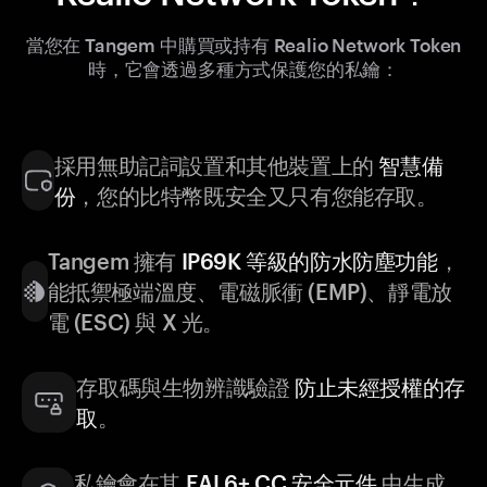
當您在 Tangem 中購買或持有 Realio Network Token
時，它會透過多種方式保護您的私鑰：
採用無助記詞設置和其他裝置上的
智慧備
份
，您的比特幣既安全又只有您能存取。
Tangem 擁有
IP69K 等級的防水防塵功能
，
能抵禦極端溫度、電磁脈衝 (EMP)、靜電放
電 (ESC) 與 X 光。
存取碼與生物辨識驗證
防止未經授權的存
取
。
私鑰會在其
EAL6+ CC 安全元件
中生成