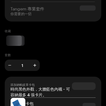
Tangem 專業套件
$180.00
你需要的一切
收藏
套數
添加納帕皮革卡包
時尚黑色外觀，大膽藍色內襯 – 可
容納最多 4 張卡片。
卡包