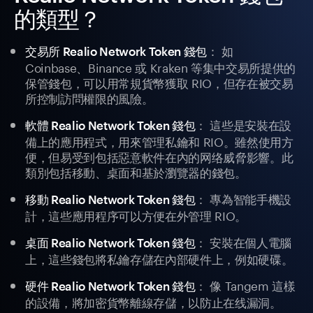
的類型？
： 如
交易所 Realio Network Token 錢包
Coinbase、Binance 或 Kraken 等集中交易所提供的
保管錢包，可以用常規貨幣獲取 RIO，但存在被交易
所控制訪問權限的風險。
： 這些是安裝在設
軟體 Realio Network Token 錢包
備上的應用程式，用來管理私鑰和 RIO。雖然使用方
便，但易受到包括惡意軟件在內的网络威脅影響。此
類別包括移動、桌面和基於瀏覽器的錢包。
： 專為智能手機設
移動 Realio Network Token 錢包
計，這些應用程序可以方便在外管理 RIO。
： 安裝在個人電腦
桌面 Realio Network Token 錢包
上，這些錢包將私鑰存儲在內部硬件上，例如硬碟。
： 像 Tangem 這樣
硬件 Realio Network Token 錢包
的設備，將加密貨幣離線存儲，以防止在线漏洞。