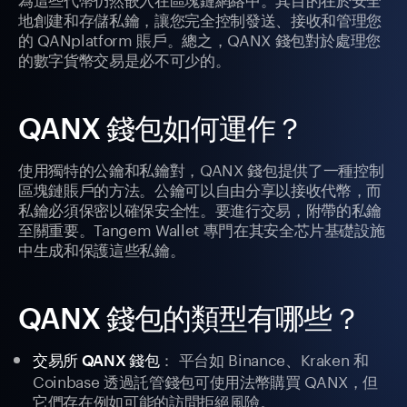
地創建和存儲私鑰，讓您完全控制發送、接收和管理您
的 QANplatform 賬戶。總之，QANX 錢包對於處理您
的數字貨幣交易是必不可少的。
QANX 錢包如何運作？
使用獨特的公鑰和私鑰對，QANX 錢包提供了一種控制
區塊鏈賬戶的方法。公鑰可以自由分享以接收代幣，而
私鑰必須保密以確保安全性。要進行交易，附帶的私鑰
至關重要。Tangem Wallet 專門在其安全芯片基礎設施
中生成和保護這些私鑰。
QANX 錢包的類型有哪些？
： 平台如 Binance、Kraken 和
交易所 QANX 錢包
Coinbase 透過託管錢包可使用法幣購買 QANX，但
它們存在例如可能的訪問拒絕風險。