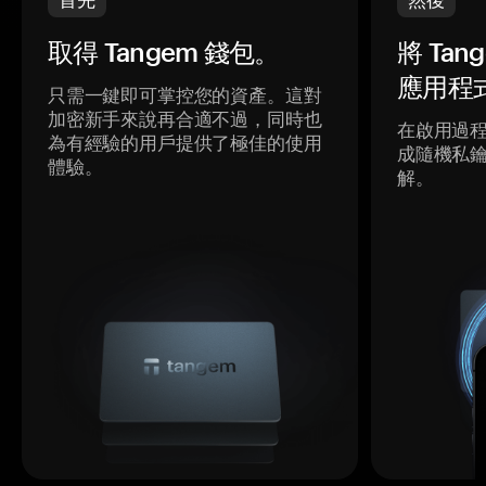
取得 Tangem 錢包。
將 Ta
應用程
只需一鍵即可掌控您的資產。這對
加密新手來說再合適不過，同時也
在啟用過
為有經驗的用戶提供了極佳的使用
成隨機私
體驗。
解。