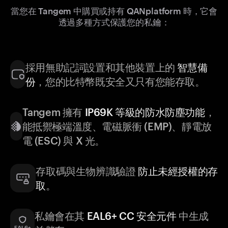
當您在 Tangem 中購買或持有 QANplatform 時，它會
透過多種方式保護您的私鑰：
採用無助記詞設置和其他裝置上的
智慧備
份
，您的比特幣既安全又只有您能存取。
Tangem 擁有
IP69K 等級的防水防塵功能
，
能抵禦極端溫度、電磁脈衝 (EMP)、靜電放
電 (ESC) 與 X 光。
存取碼與生物辨識驗證
防止未經授權的存
取
。
私鑰會在其
EAL6+ CC 安全元件
中生成