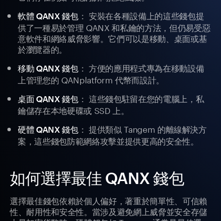
： 安裝在各種設備上的這些錢包提
軟體 QANX 錢包
供了一種易於管理 QANX 和私鑰的方法，但仍易受惡
意軟件和網絡威脅影響。它們可以是移動、桌面或基
於瀏覽器的。
： 方便的應用程式專為在移動設備
移動 QANX 錢包
上管理您的 QANplatform 代幣而設計。
： 這些錢包駐留在您的電腦上，私
桌面 QANX 錢包
鑰儲存在本地硬碟或 SSD 上。
： 提供類似 Tangem 的離線解決方
硬體 QANX 錢包
案，這些錢包防範網絡攻擊並提供更高的安全性。
如何選擇最佳 QANX 錢包
選擇最佳錢包依賴於個人偏好，著重於簡單性、可信賴
性、耐用性和安全性。當涉及避免網上威脅並安全存儲