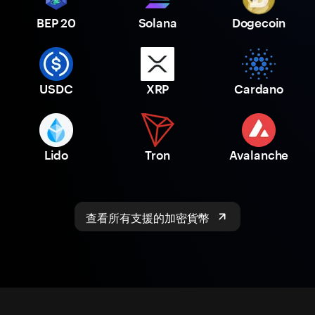
BEP 20
Solana
Dogecoin
USDC
XRP
Cardano
Lido
Tron
Avalanche
查看所有支援的加密貨幣