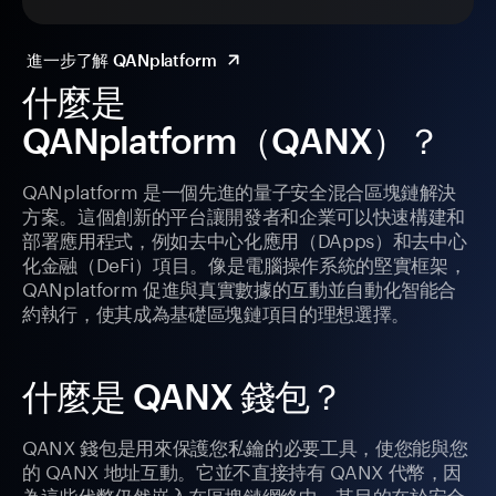
進一步了解 QANplatform
什麼是
QANplatform（QANX）？
QANplatform 是一個先進的量子安全混合區塊鏈解決
方案。這個創新的平台讓開發者和企業可以快速構建和
部署應用程式，例如去中心化應用（DApps）和去中心
化金融（DeFi）項目。像是電腦操作系統的堅實框架，
QANplatform 促進與真實數據的互動並自動化智能合
約執行，使其成為基礎區塊鏈項目的理想選擇。
什麼是 QANX 錢包？
QANX 錢包是用來保護您私鑰的必要工具，使您能與您
的 QANX 地址互動。它並不直接持有 QANX 代幣，因
為這些代幣仍然嵌入在區塊鏈網絡中。其目的在於安全