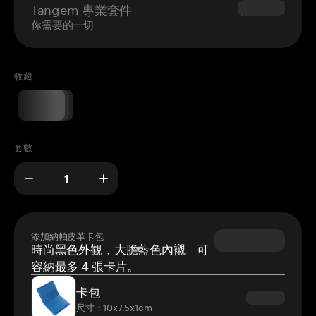
Tangem 專業套件
$180.00
你需要的一切
收藏
套數
添加納帕皮革卡包
時尚黑色外觀，大膽藍色內襯 – 可
容納最多 4 張卡片。
卡包
尺寸：10x7.5x1cm