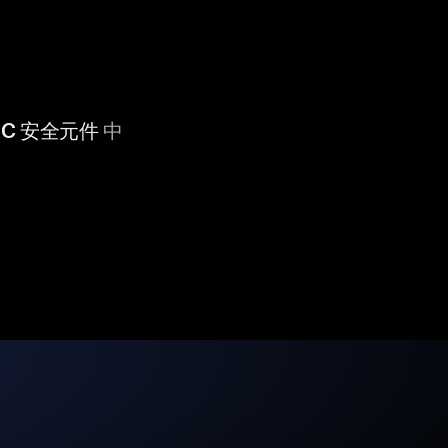
 CC 安全元件
中