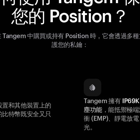
您的 Position？
 Tangem 中購買或持有 Position 時，它會透過多
護您的私鑰：
Tangem 擁有
IP6
設置和其他裝置上的
塵功能
，能抵禦極端
的比特幣既安全又只
衝 (EMP)、靜電放電 (
光。