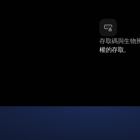
存取碼與生物
權的存取
。