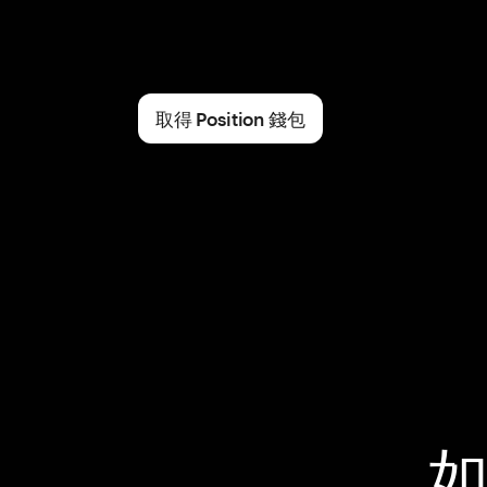
取得 Position 錢包
如