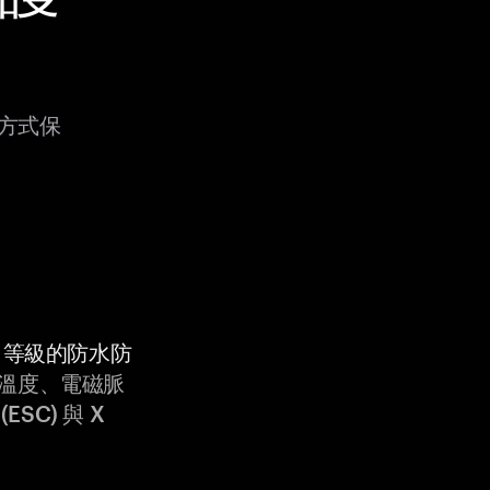
種方式保
9K 等級的防水防
溫度、電磁脈
ESC) 與 X