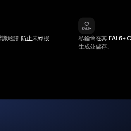
辨識驗證
防止未經授
私鑰會在其
EAL6+
生成並儲存。