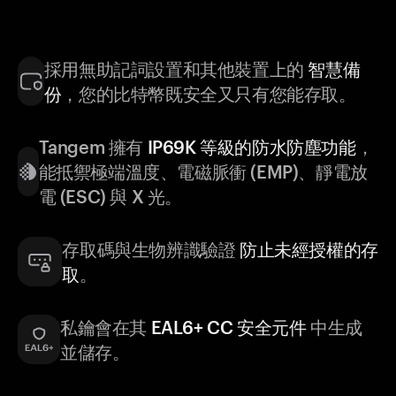
採用無助記詞設置和其他裝置上的
智慧備
份
，您的比特幣既安全又只有您能存取。
Tangem 擁有
IP69K 等級的防水防塵功能
，
能抵禦極端溫度、電磁脈衝 (EMP)、靜電放
電 (ESC) 與 X 光。
存取碼與生物辨識驗證
防止未經授權的存
取
。
私鑰會在其
EAL6+ CC 安全元件
中生成
並儲存。