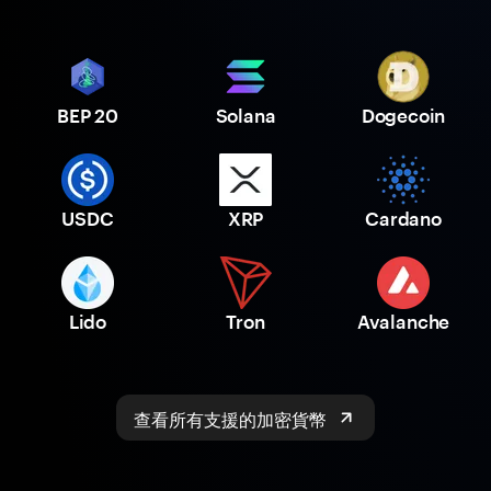
BEP 20
Solana
Dogecoin
USDC
XRP
Cardano
Lido
Tron
Avalanche
查看所有支援的加密貨幣