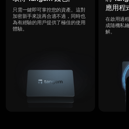
應用程
只需一鍵即可掌控您的資產。這對
加密新手來說再合適不過，同時也
在啟用過
為有經驗的用戶提供了極佳的使用
成隨機私
體驗。
解。