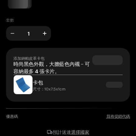
套數
添加納帕皮革卡包
時尚黑色外觀，大膽藍色內襯 – 可
容納最多 4 張卡片。
卡包
尺寸：10x7.5x1cm
優惠碼
我有促銷代碼
選擇國家
預計送達