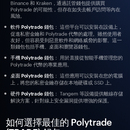
Binance 和 Kraken，通過託管錢包提供購買
Polytrade 的可能性，但存在如失去帳戶訪問等內在
風險。
： 這些平台可以安裝在設備上，
軟件 Polytrade 錢包
促進私密金鑰和 Polytrade 代幣的處理。雖然使用者
友好，但容易受到惡意軟件和網絡威脅的影響。這一
類錢包包括手機、桌面和瀏覽器錢包。
： 用於直接從智能手機管理您的
手機 Polytrade 錢包
Polytrade 代幣的專業應用。
： 這些應用可以安裝在您的電腦
桌面 Polytrade 錢包
上，將您的私密金鑰存儲在本地硬碟或 SSD 上。
： Tangem 等設備提供離線存儲
硬件 Polytrade 錢包
解決方案，針對線上安全漏洞提供增強的保護。
如何選擇最佳的 Polytrade