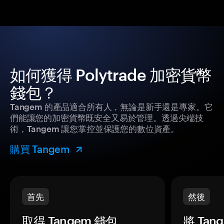
如何獲得 Polytrade 加密貨幣
錢包？
Tangem 的產品適合所有人，無論是新手還是專家。它
們能讓您的加密貨幣既安全又易於管理。透過尖端技
術，Tangem 讓您掌控並保護您的數位資產。
購買 Tangem
首先
然後
取得 Tangem 錢包。
將 Ta