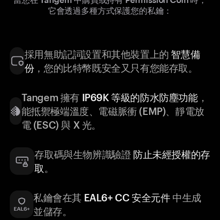
它會透過多種方式保護您的私鑰：
採用無助記詞設置和其他裝置上的
智慧備
份
，您的比特幣既安全又只有您能存取。
Tangem 擁有
IP69K 等級的防水防塵功能
，
能抵禦極端溫度、電磁脈衝 (EMP)、靜電放
電 (ESC) 與 X 光。
存取碼與生物辨識驗證
防止未經授權的存
取
。
私鑰會在其
EAL6+ CC 安全元件
中生成
並儲存。