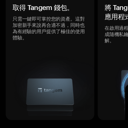
取得 Tangem 錢包。
將 Ta
應用程
只需一鍵即可掌控您的資產。這對
加密新手來說再合適不過，同時也
在啟用過
為有經驗的用戶提供了極佳的使用
成隨機私
體驗。
解。