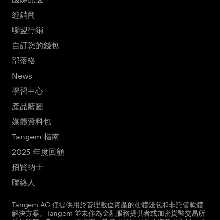
經銷商
聯盟行銷
自訂您的錢包
部落格
News
學習中心
產品藍圖
媒體資料包
Tangem 指南
2025 年度回顧
招賢納士
聯絡人
Tangem AG 僅提供用於管理數位資產的硬體錢包和非託管軟體
解決方案。Tangem 並未作為金融服務提供者或加密貨幣交易所