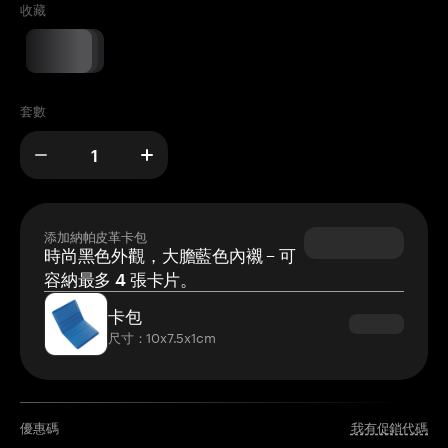
收藏
套數
添加納帕皮革卡包
時尚黑色外觀，大膽藍色內襯 – 可
容納最多 4 張卡片。
卡包
尺寸：10x7.5x1cm
優惠碼
我有促銷代碼