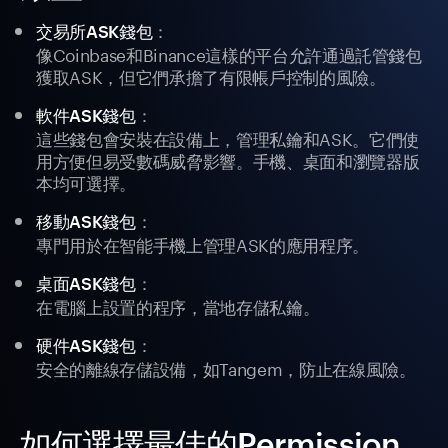
：
交易所ASK錢包
像Coinbase和Binance這樣的平台允許通過託管錢包
獲取ASK，但它們承擔了有限帳戶控制的風險。
：
軟件ASK錢包
這些錢包會安裝在設備上，管理私鑰和ASK。它們使
用方便但易受數碼威脅影響。手機、桌面和瀏覽器版
本均可選擇。
：
移動ASK錢包
專門用於在智能手機上管理ASK的應用程序。
：
桌面ASK錢包
在電腦上設置的程序，當地存儲私鑰。
：
硬件ASK錢包
安全的離線存儲設備，如Tangem，防止在線風險。
如何選擇最佳的Permission