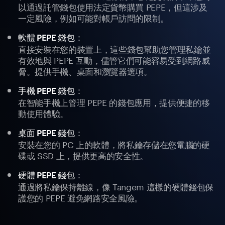
以通過託管錢包使用法定貨幣購買 PEPE，但這涉及
一定風險，例如可能對帳戶訪問的限制。
：
軟體 PEPE 錢包
直接安裝在您的裝置上，這些錢包幫助您管理私鑰並
有效地與 PEPE 互動，儘管它們可能容易受到網路威
脅。提供手機、桌面和瀏覽器選項。
：
手機 PEPE 錢包
在智能手機上管理 PEPE 的錢包應用，提供便捷的移
動使用體驗。
：
桌面 PEPE 錢包
安裝在您的 PC 上的軟體，將私鑰存儲在您電腦的硬
碟或 SSD 上，提供更高的安全性。
：
硬體 PEPE 錢包
通過將私鑰保持離線，像 Tangem 這樣的硬體錢包保
護您的 PEPE 避免網路安全風險。