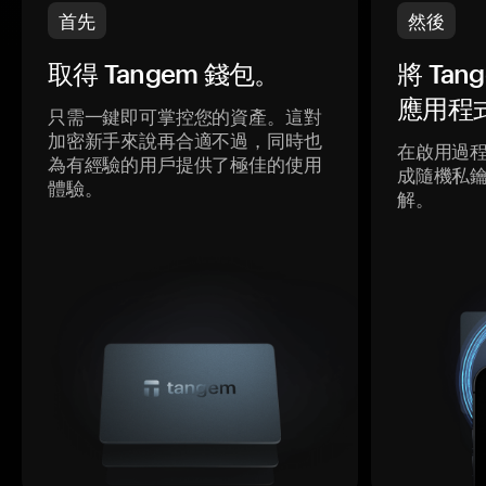
首先
然後
取得 Tangem 錢包。
將 Ta
應用程
只需一鍵即可掌控您的資產。這對
加密新手來說再合適不過，同時也
在啟用過
為有經驗的用戶提供了極佳的使用
成隨機私
體驗。
解。