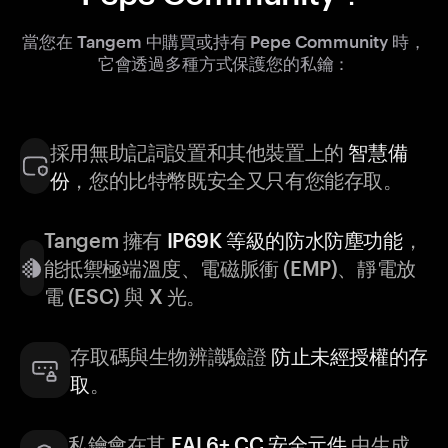
當您在 Tangem 中購買或持有 Pepe Community 時，
它會透過多種方式保護您的私鑰：
採用無助記詞設置和其他裝置上的
智慧備
份
，您的比特幣既安全又只有您能存取。
Tangem 擁有
IP69K 等級的防水防塵功能
，
能抵禦極端溫度、電磁脈衝 (EMP)、靜電放
電 (ESC) 與 X 光。
存取碼與生物辨識驗證
防止未經授權的存
取
。
私鑰會在其
EAL6+ CC 安全元件
中生成