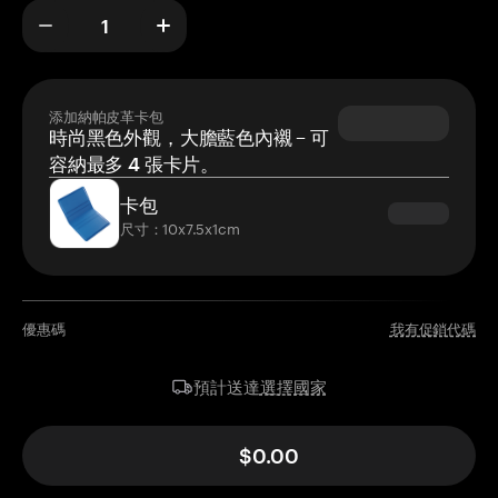
添加納帕皮革卡包
時尚黑色外觀，大膽藍色內襯 – 可
容納最多 4 張卡片。
卡包
尺寸：10x7.5x1cm
優惠碼
我有促銷代碼
選擇國家
預計送達
$0.00