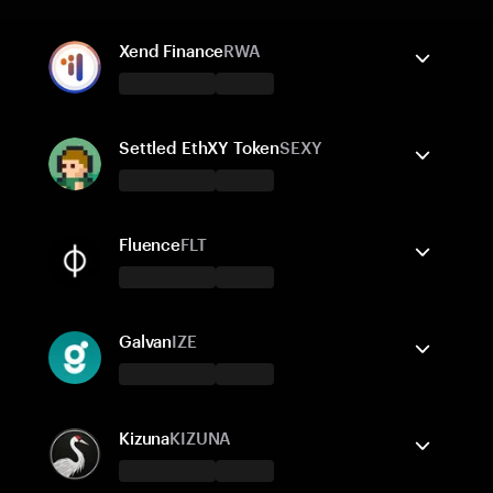
Xend Finance
RWA
Tangem 錢包支援
發送/接收
購買
兌換
Settled EthXY Token
SEXY
支援的網路
Tangem 錢包支援
Ethereum
發送/接收
BNB Smart Chain
購買
Polygon POS
Fluence
FLT
Arbitrum One
支援的網路
Tangem 錢包支援
Ethereum
發送/接收
Base
購買
兌換
Galvan
IZE
支援的網路
Tangem 錢包支援
Ethereum
發送/接收
購買
Kizuna
KIZUNA