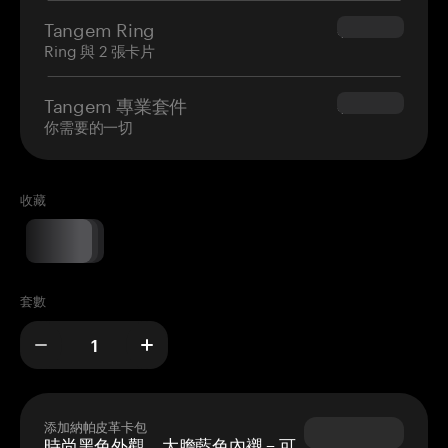
Tangem Ring
$160.00
Ring 與 2 張卡片
Tangem 專業套件
$180.00
你需要的一切
收藏
套數
添加納帕皮革卡包
時尚黑色外觀，大膽藍色內襯 – 可