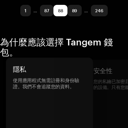
Hedera Hashgraph
發送/接收
購買
兌換
1
…
87
88
89
…
246
支援的網路
Arbitrum One
為什麼應該選擇 Tangem 錢
包。
隱私
安全性
使用應用程式無需註冊和身份驗
您的私鑰已加密
證。我們不會追蹤您的資料。
的設備。只有您