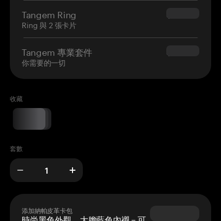
Tangem Ring
$160.00
Ring 與 2 張卡片
Tangem 專業套件
$180.00
你需要的一切
收藏
套數
添加納帕皮革卡包
時尚黑色外觀，大膽藍色內襯 – 可