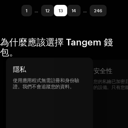
Solana
發送/接收
購買
兌換
1
…
12
13
14
…
246
支援的網路
Avalanche
Arbitrum One
為什麼應該選擇 Tangem 錢
包。
隱私
安全性
使用應用程式無需註冊和身份驗
您的私鑰已加密
證。我們不會追蹤您的資料。
的設備。只有您