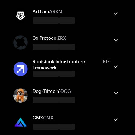
支援的網路
Tangem 錢包支援
Ethereum
發送/接收
購買
兌換
Arkham
ARKM
支援的網路
Tangem 錢包支援
Ethereum
發送/接收
BNB Smart Chain
購買
兌換
0x Protocol
ZRX
支援的網路
Tangem 錢包支援
Rootstock Infrastructure
RIF
Ethereum
發送/接收
購買
兌換
Framework
支援的網路
Tangem 錢包支援
Ethereum
發送/接收
購買
兌換
Dog (Bitcoin)
DOG
支援的網路
Tangem 錢包支援
Ethereum
發送/接收
Solana
購買
Arbitrum One
兌換
Base
GMX
GMX
Rootstock RSK
支援的網路
Tangem 錢包支援