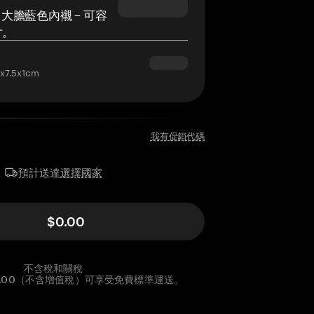
大膽藍色內襯 – 可容
片。
7.5x1cm
我有促銷代碼
選擇國家
預計送達
$0.00
不含稅和關稅
00.00（不含增值稅）可享受免費標準運送。