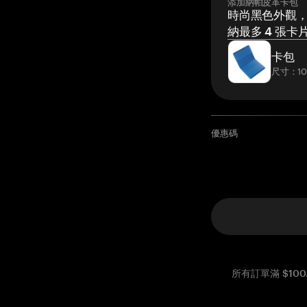
添加納帕皮革卡包
時尚黑色外觀，
納最多 4 張卡
卡包
尺寸：10x
優惠碼
所有訂單滿 $1