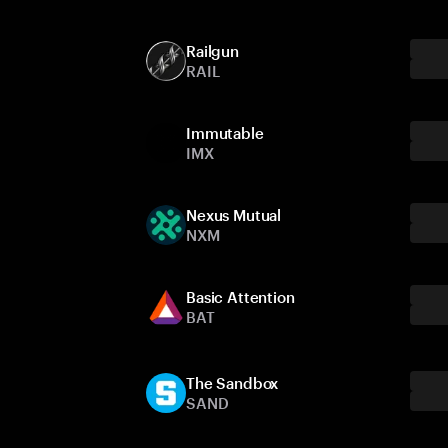
Railgun
RAIL
Immutable
IMX
Nexus Mutual
NXM
Basic Attention
BAT
The Sandbox
SAND