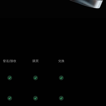
發送/接收
購買
兌換