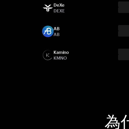
DeXe
DEXE
AB
AB
Kamino
KMNO
為