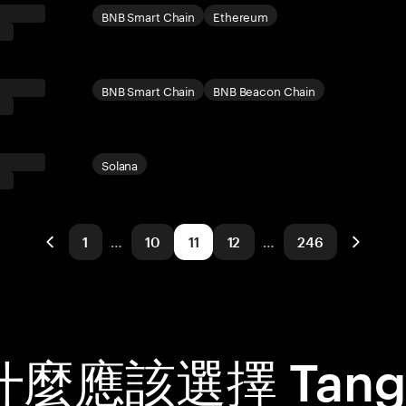
BNB Smart Chain
Ethereum
BNB Smart Chain
BNB Beacon Chain
Solana
1
…
10
11
12
…
246
什麼應該選擇 Tang