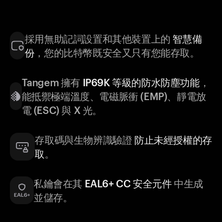
採用無助記詞設置和其他裝置上的
智慧備
份
，您的比特幣既安全又只有您能存取。
Tangem 擁有
IP69K 等級的防水防塵功能
，
能抵禦極端溫度、電磁脈衝 (EMP)、靜電放
電 (ESC) 與 X 光。
存取碼與生物辨識驗證
防止未經授權的存
取
。
私鑰會在其
EAL6+ CC 安全元件
中生成
並儲存。