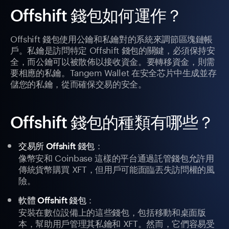
Offshift 錢包如何運作？
Offshift 錢包使用公鑰和私鑰對的系統來調節區塊鏈帳
戶。私鑰是訪問特定 Offshift 錢包的關鍵，必須保持安
全，而公鑰可以被散佈以接收資金。要轉移資金，則需
要相應的私鑰。Tangem Wallet 在安全芯片中生成並存
儲您的私鑰，從而確保交易的安全。
Offshift 錢包的種類有哪些？
：
交易所 Offshift 錢包
像幣安和 Coinbase 這樣的平台通過託管錢包允許用
傳統貨幣購買 XFT，但用戶可能面臨丟失訪問權的風
險。
：
軟體 Offshift 錢包
安裝在數位設備上的這些錢包，包括移動和桌面版
本，幫助用戶管理其私鑰和 XFT。然而，它們容易受