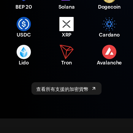
BEP 20
Solana
Dogecoin
USDC
XRP
Cardano
Lido
Tron
Avalanche
查看所有支援的加密貨幣