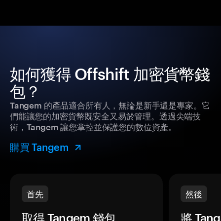
如何獲得 Offshift 加密貨幣錢
包？
Tangem 的產品適合所有人，無論是新手還是專家。它
們能讓您的加密貨幣既安全又易於管理。透過尖端技
術，Tangem 讓您掌控並保護您的數位資產。
購買 Tangem
首先
然後
取得 Tangem 錢包。
將 Ta