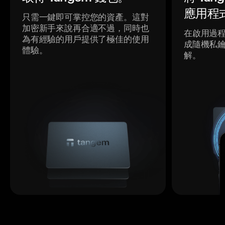
應用程
只需一鍵即可掌控您的資產。這對
加密新手來說再合適不過，同時也
在啟用過
為有經驗的用戶提供了極佳的使用
成隨機私
體驗。
解。