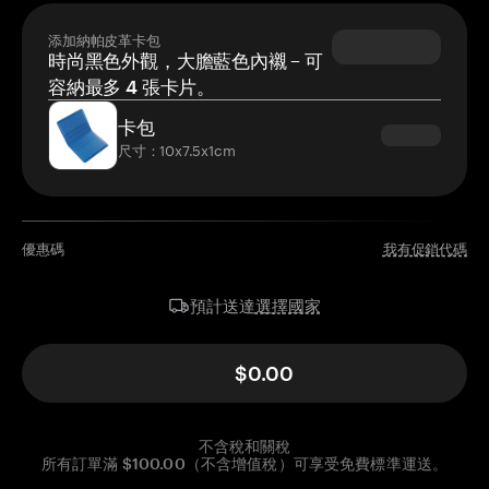
添加納帕皮革卡包
時尚黑色外觀，大膽藍色內襯 – 可
容納最多 4 張卡片。
卡包
尺寸：10x7.5x1cm
優惠碼
我有促銷代碼
選擇國家
預計送達
$0.00
不含稅和關稅
所有訂單滿 $100.00（不含增值稅）可享受免費標準運送。