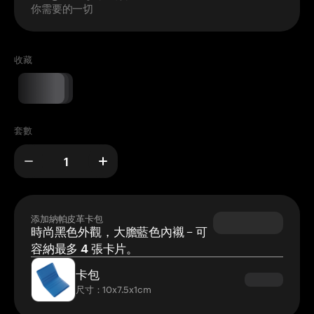
你需要的一切
收藏
套數
添加納帕皮革卡包
時尚黑色外觀，大膽藍色內襯 – 可
容納最多 4 張卡片。
卡包
尺寸：10x7.5x1cm