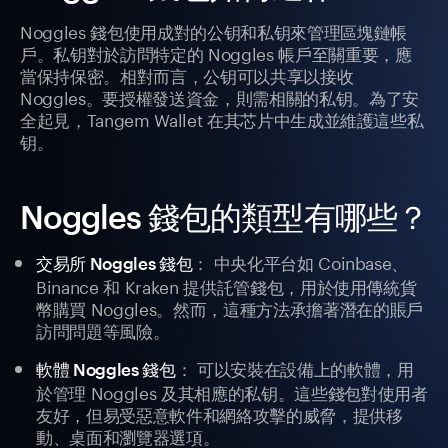
Noggles 錢包使用成對的公钥和私钥來管理區塊鏈帳
戶。私钥對於訪問特定的 Noggles 帳戶至關重要，應
當保持保密。相對而言，公钥可以共享以接收
Noggles。要授權發送資金，則需相關的私钥。為了安
全起見，Tangem Wallet 在其芯片中生成並維護這些私
钥。
Noggles 錢包的類型有哪些？
： 中央化平台如 Coinbase、
交易所 Noggles 錢包
Binance 和 Kraken 提供託管錢包，用於使用傳統貨
幣購買 Noggles。然而，這種方法承擔著潛在的賬戶
訪問問題等風險。
： 可以安裝在設備上的軟體，用
軟體 Noggles 錢包
於管理 Noggles 及其相應的私钥。這些錢包對使用者
友好，但易受惡意軟件和網絡攻擊的威脅，提供移
動、桌面和瀏覽器選項。