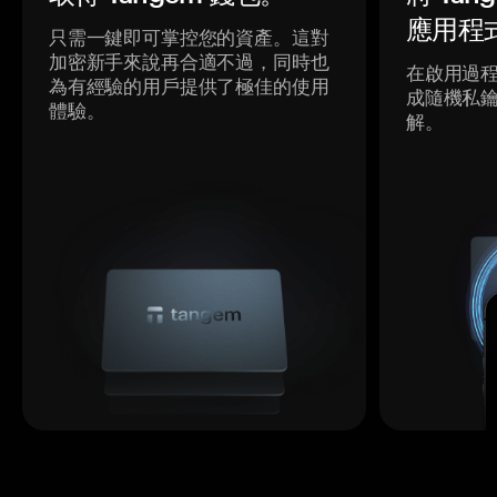
應用程
只需一鍵即可掌控您的資產。這對
加密新手來說再合適不過，同時也
在啟用過
為有經驗的用戶提供了極佳的使用
成隨機私
體驗。
解。