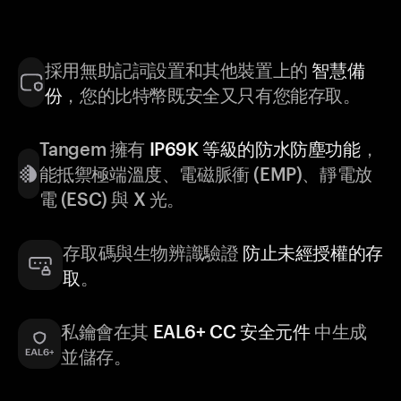
採用無助記詞設置和其他裝置上的
智慧備
份
，您的比特幣既安全又只有您能存取。
Tangem 擁有
IP69K 等級的防水防塵功能
，
能抵禦極端溫度、電磁脈衝 (EMP)、靜電放
電 (ESC) 與 X 光。
存取碼與生物辨識驗證
防止未經授權的存
取
。
私鑰會在其
EAL6+ CC 安全元件
中生成
並儲存。