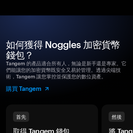
如何獲得 Noggles 加密貨幣
錢包？
Tangem 的產品適合所有人，無論是新手還是專家。它
們能讓您的加密貨幣既安全又易於管理。透過尖端技
術，Tangem 讓您掌控並保護您的數位資產。
購買 Tangem
首先
然後
取得 Tangem 錢包。
將 Ta