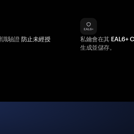
辨識驗證
防止未經授
私鑰會在其
EAL6+
生成並儲存。