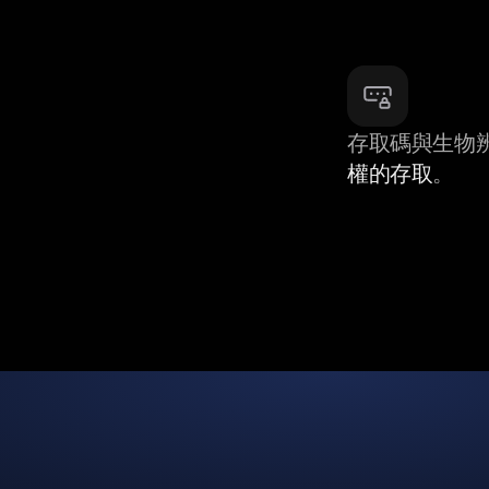
存取碼與生物
權的存取
。