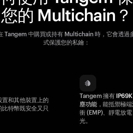
您的 Multichain？
 Tangem 中購買或持有 Multichain 時，它會透
式保護您的私鑰：
Tangem 擁有
IP6
設置和其他裝置上的
塵功能
，能抵禦極端
的比特幣既安全又只
衝 (EMP)、靜電放電 (
光。