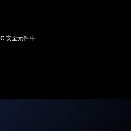
 CC 安全元件
中