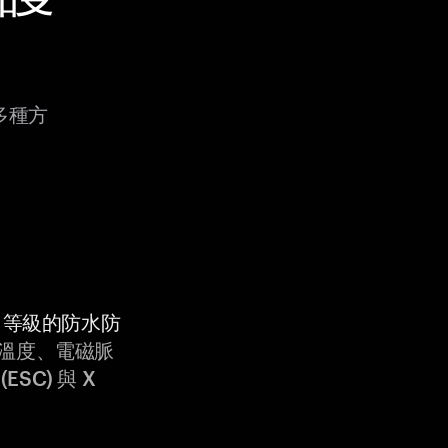
過多種方
9K 等級的防水防
溫度、電磁脈
ESC) 與 X