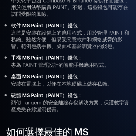
用於使用法幣購買 PAINT。不過，這些錢包可能存在
訪問受限的風險。
：
軟件 MS Paint（PAINT）錢包
這些是安裝在設備上的應用程式，用於管理 PAINT 和
私鑰。雖然方便，但易受惡意軟件和網絡威脅的影
響。範例包括手機、桌面和基於瀏覽器的錢包。
：
手機 MS Paint（PAINT）錢包
專為 PAINT 管理設計的智能手機應用程式。
：
桌面 MS Paint（PAINT）錢包
安裝在電腦上，以便在本地硬碟上儲存私鑰。
：
硬體 MS Paint（PAINT）錢包
類似 Tangem 的安全離線存儲解決方案，保護數字資
產免受在線漏洞侵害。
如何選擇最佳的 MS