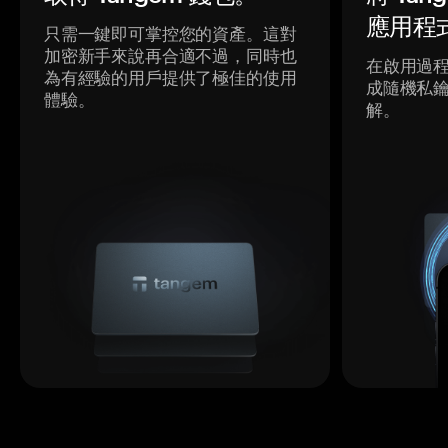
應用程
只需一鍵即可掌控您的資產。這對
加密新手來說再合適不過，同時也
在啟用過
為有經驗的用戶提供了極佳的使用
成隨機私
體驗。
解。