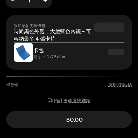
添加納帕皮革卡包
時尚黑色外觀，大膽藍色內襯 – 可
容納最多 4 張卡片。
卡包
尺寸：10x7.5x1cm
優惠碼
我有促銷代碼
選擇國家
預計送達
$0.00