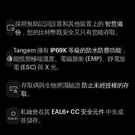
採用無助記詞設置和其他裝置上的
智慧備
份
，您的比特幣既安全又只有您能存取。
Tangem 擁有
IP69K 等級的防水防塵功能
，
能抵禦極端溫度、電磁脈衝 (EMP)、靜電放
電 (ESC) 與 X 光。
存取碼與生物辨識驗證
防止未經授權的存
取
。
私鑰會在其
EAL6+ CC 安全元件
中生成
並儲存。