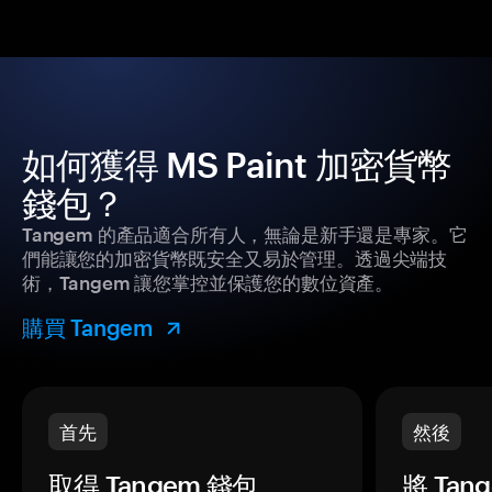
如何獲得 MS Paint 加密貨幣
錢包？
Tangem 的產品適合所有人，無論是新手還是專家。它
們能讓您的加密貨幣既安全又易於管理。透過尖端技
術，Tangem 讓您掌控並保護您的數位資產。
購買 Tangem
首先
然後
取得 Tangem 錢包。
將 Ta