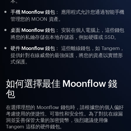
本。
： 應用程式允許您通過智能手機
手機 Moonflow 錢包
管理您的 MOON 資產。
： 安裝在個人電腦上，這些錢包
桌面 Moonflow 錢包
將您的私鑰存儲在本地存儲器，例如硬碟或 SSD。
： 這些離線錢包，如 Tangem，
硬件 Moonflow 錢包
提供針對在線威脅的最強保護，將您的資產以實體形
式保護。
如何選擇最佳 Moonflow 錢
包
在選擇理想的 Moonflow 錢包時，請根據您的個人偏好
考慮使用的便捷性、可靠性和安全性。為了對抗在線漏
洞並妥善保管大量的加密貨幣，強烈建議使用像
Tangem 這樣的硬件錢包。