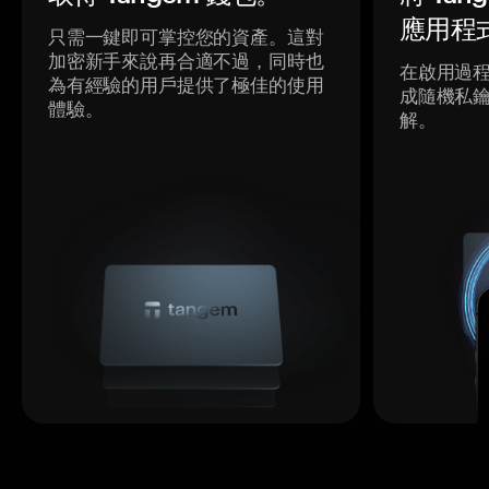
應用程
只需一鍵即可掌控您的資產。這對
加密新手來說再合適不過，同時也
在啟用過
為有經驗的用戶提供了極佳的使用
成隨機私
體驗。
解。