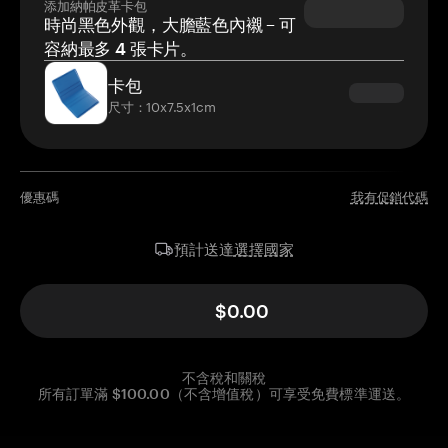
添加納帕皮革卡包
時尚黑色外觀，大膽藍色內襯 – 可
容納最多 4 張卡片。
卡包
尺寸：10x7.5x1cm
優惠碼
我有促銷代碼
選擇國家
預計送達
$0.00
不含稅和關稅
所有訂單滿 $100.00（不含增值稅）可享受免費標準運送。