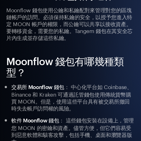
Moonflow 錢包使用公鑰和私鑰配對來管理對您的區塊
鏈帳戶的訪問。必須保持私鑰的安全，以授予您進入特
定 MOON 帳戶的權限，而公鑰可以共享以接收資產。
要轉移資金，需要您的私鑰。Tangem 錢包在其安全芯
片內生成並存儲這些私鑰。
Moonflow 錢包有哪幾種類
型？
： 中心化平台如 Coinbase、
交易所 Moonflow 錢包
Binance 和 Kraken 可通過託管錢包使用傳統貨幣購
買 MOON。但是，使用這些平台具有被交易所撤回
時失去帳戶訪問權的風險。
： 這些錢包安裝在設備上，管理
軟件 Moonflow 錢包
您 MOON 的密鑰和資產。儘管方便，但它們容易受
到惡意軟體和駭客攻擊，包括手機、桌面和瀏覽器版