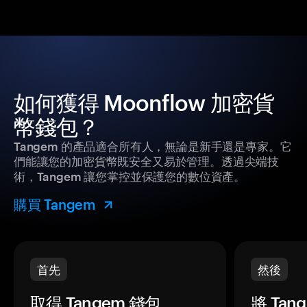
如何獲得 Moonflow 加密貨
幣錢包？
Tangem 的產品適合所有人，無論是新手還是專家。它
們能讓您的加密貨幣既安全又易於管理。透過尖端技
術，Tangem 讓您掌控並保護您的數位資產。
購買 Tangem
首先
然後
取得 Tangem 錢包。
將 Ta