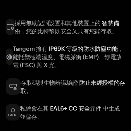
採用無助記詞設置和其他裝置上的
智慧備
份
，您的比特幣既安全又只有您能存取。
Tangem 擁有
IP69K 等級的防水防塵功能
，
能抵禦極端溫度、電磁脈衝 (EMP)、靜電放
電 (ESC) 與 X 光。
存取碼與生物辨識驗證
防止未經授權的存
取
。
私鑰會在其
EAL6+ CC 安全元件
中生成
並儲存。