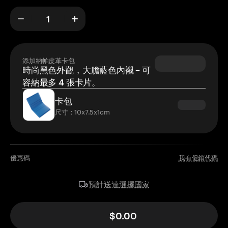
添加納帕皮革卡包
時尚黑色外觀，大膽藍色內襯 – 可
容納最多 4 張卡片。
卡包
尺寸：10x7.5x1cm
優惠碼
我有促銷代碼
選擇國家
預計送達
$0.00