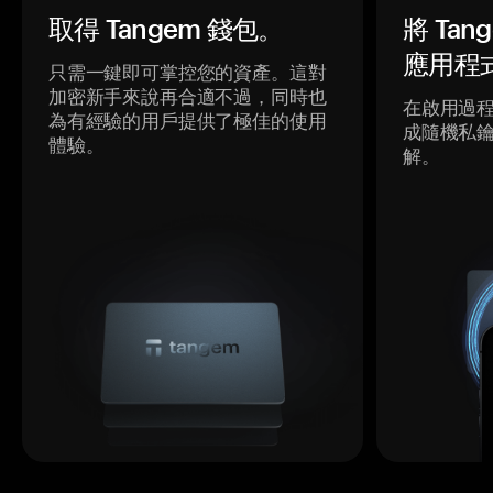
取得 Tangem 錢包。
將 Ta
應用程
只需一鍵即可掌控您的資產。這對
加密新手來說再合適不過，同時也
在啟用過
為有經驗的用戶提供了極佳的使用
成隨機私
體驗。
解。