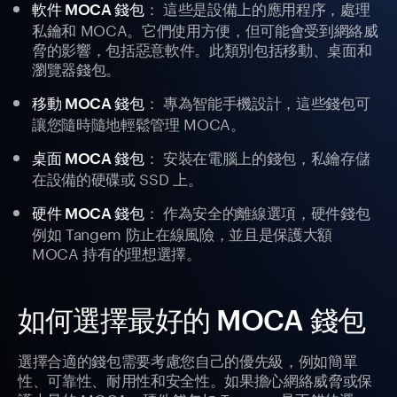
： 這些是設備上的應用程序，處理
軟件 MOCA 錢包
私鑰和 MOCA。它們使用方便，但可能會受到網絡威
脅的影響，包括惡意軟件。此類別包括移動、桌面和
瀏覽器錢包。
： 專為智能手機設計，這些錢包可
移動 MOCA 錢包
讓您隨時隨地輕鬆管理 MOCA。
： 安裝在電腦上的錢包，私鑰存儲
桌面 MOCA 錢包
在設備的硬碟或 SSD 上。
： 作為安全的離線選項，硬件錢包
硬件 MOCA 錢包
例如 Tangem 防止在線風險，並且是保護大額
MOCA 持有的理想選擇。
如何選擇最好的 MOCA 錢包
選擇合適的錢包需要考慮您自己的優先級，例如簡單
性、可靠性、耐用性和安全性。如果擔心網絡威脅或保