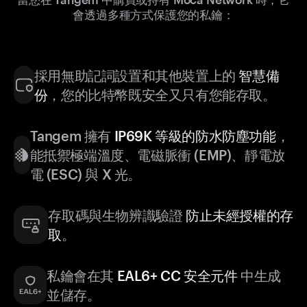
會透過多種方式保護您的私鑰：
採用無助記詞設置和其他裝置上的
智慧備
份
，您的比特幣既安全又只有您能存取。
Tangem 擁有
IP69K 等級的防水防塵功能
，
能抵禦極端溫度、電磁脈衝 (EMP)、靜電放
電 (ESC) 與 X 光。
存取碼與生物辨識驗證
防止未經授權的存
取
。
私鑰會在其
EAL6+ CC 安全元件
中生成
並儲存。