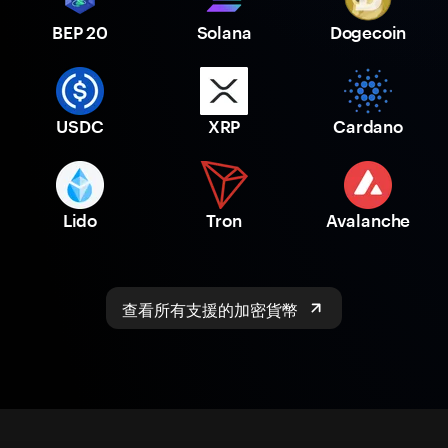
BEP 20
Solana
Dogecoin
USDC
XRP
Cardano
Lido
Tron
Avalanche
查看所有支援的加密貨幣