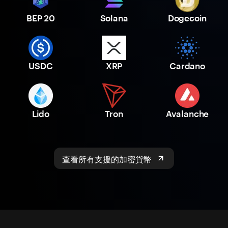
BEP 20
Solana
Dogecoin
USDC
XRP
Cardano
Lido
Tron
Avalanche
查看所有支援的加密貨幣