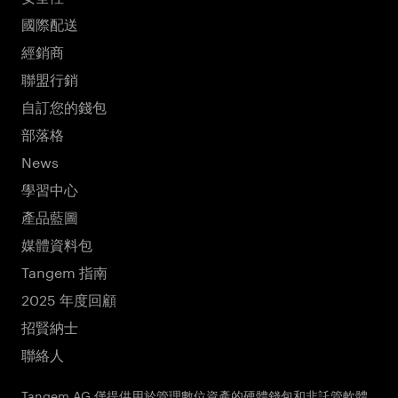
國際配送
經銷商
聯盟行銷
自訂您的錢包
部落格
News
學習中心
產品藍圖
媒體資料包
Tangem 指南
2025 年度回顧
招賢納士
聯絡人
Tangem AG 僅提供用於管理數位資產的硬體錢包和非託管軟體