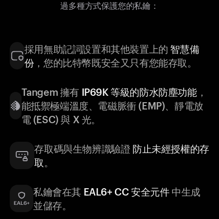
過多種方式保護您的私鑰：
採用無助記詞設置和其他裝置上的
智慧備
份
，您的比特幣既安全又只有您能存取。
Tangem 擁有
IP69K 等級的防水防塵功能
，
能抵禦極端溫度、電磁脈衝 (EMP)、靜電放
電 (ESC) 與 X 光。
存取碼與生物辨識驗證
防止未經授權的存
取
。
私鑰會在其
EAL6+ CC 安全元件
中生成
並儲存。