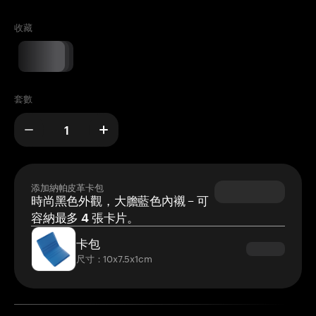
收藏
套數
添加納帕皮革卡包
時尚黑色外觀，大膽藍色內襯 – 可
容納最多 4 張卡片。
卡包
尺寸：10x7.5x1cm