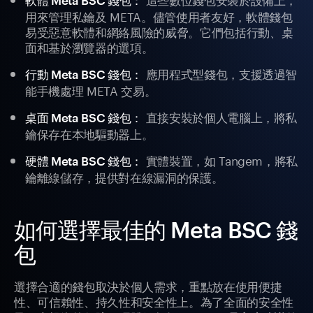
軟體 Meta BSC 錢包：
用來管理私鑰及 META。儘管使用者友好，軟體錢包
易受惡意軟體和網絡風險的威脅。它們包括行動、桌
面和基於瀏覽器的選項。
應用程式型錢包，支援透過智
行動 Meta BSC 錢包：
能手機處理 META 交易。
直接安裝於個人電腦上，將私
桌面 Meta BSC 錢包：
鑰保存在本地驅動器上。
實體裝置，如 Tangem，將私
硬體 Meta BSC 錢包：
鑰離線儲存，提供對在線漏洞的保護。
如何選擇最佳的 Meta BSC 錢
包
選擇合適的錢包取決於個人需求，重點放在使用便捷
性、可信賴性、持久性和安全性上。為了全面的安全性