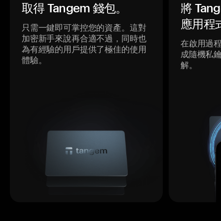
取得 Tangem 錢包。
將 Ta
應用程
只需一鍵即可掌控您的資產。這對
加密新手來說再合適不過，同時也
在啟用過
為有經驗的用戶提供了極佳的使用
成隨機私
體驗。
解。