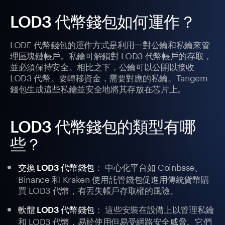
LOD3 代幣錢包如何運作？
LODE 代幣錢包的運作方式是利用一對公鑰和私鑰來管
理區塊鏈帳戶。私鑰可解鎖對 LOD3 代幣帳戶的存取，
並必須保持安全。相比之下，公鑰可以公開以接收
LOD3 代幣。要轉移資金，需要對應的私鑰。Tangem
錢包生成這些私鑰並安全地將其存放在芯片上。
LOD3 代幣錢包的類型有哪
些？
： 中心化平台如 Coinbase、
交換 LOD3 代幣錢包
Binance 和 Kraken 使用託管錢包促進用傳統貨幣購
買 LOD3 代幣，有丟失帳戶存取權的風險。
： 這些安裝在設備上以管理私鑰
軟體 LOD3 代幣錢包
和 LOD3 代幣，易於使用但易受網路安全威脅。它們