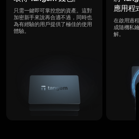
應用程
只需一鍵即可掌控您的資產。這對
加密新手來說再合適不過，同時也
在啟用過
為有經驗的用戶提供了極佳的使用
成隨機私
體驗。
解。