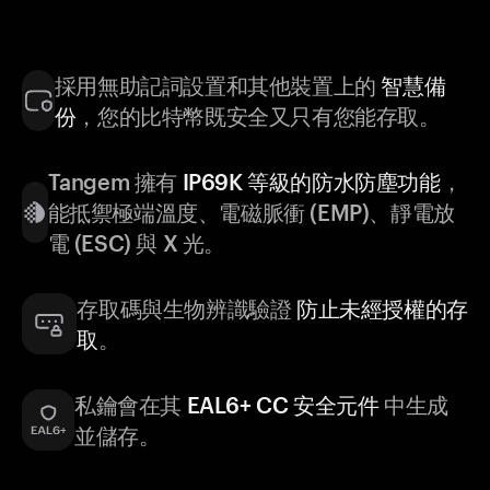
採用無助記詞設置和其他裝置上的
智慧備
份
，您的比特幣既安全又只有您能存取。
Tangem 擁有
IP69K 等級的防水防塵功能
，
能抵禦極端溫度、電磁脈衝 (EMP)、靜電放
電 (ESC) 與 X 光。
存取碼與生物辨識驗證
防止未經授權的存
取
。
私鑰會在其
EAL6+ CC 安全元件
中生成
並儲存。