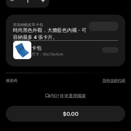
添加納帕皮革卡包
時尚黑色外觀，大膽藍色內襯 – 可
容納最多 4 張卡片。
卡包
尺寸：10x7.5x1cm
優惠碼
我有促銷代碼
選擇國家
預計送達
$0.00