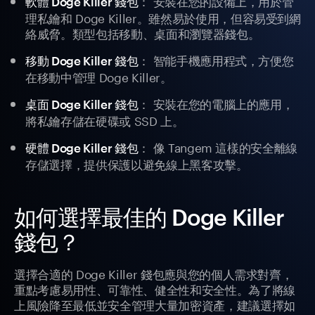
： 安裝在您的設備上，用於管
軟體 Doge Killer 錢包
理私鑰和 Doge Killer。雖然易於使用，但容易受到網
絡威脅。類型包括移動、桌面和瀏覽器錢包。
： 智能手機應用程式，方便您
移動 Doge Killer 錢包
在移動中管理 Doge Killer。
： 安裝在您的電腦上的應用，
桌面 Doge Killer 錢包
將私鑰存儲在硬碟或 SSD 上。
： 像 Tangem 這樣的安全離線
硬體 Doge Killer 錢包
存儲選擇，提供保護以避免線上黑客攻擊。
如何選擇最佳的 Doge Killer
錢包？
選擇合適的 Doge Killer 錢包應與您的個人需求對齊，
重點考慮易用性、可靠性、健全性和安全性。為了將線
上風險降至最低並安全管理大量加密資產，建議選擇如