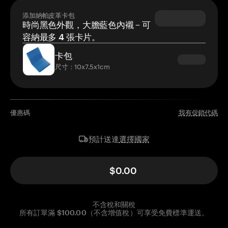
添加納帕皮革卡包
時尚黑色外觀，大膽藍色內襯 – 可
容納最多 4 張卡片。
卡包
尺寸：10x7.5x1cm
優惠碼
我有促銷代碼
選擇國家
預計送達
$0.00
不含稅和關稅
所有訂單滿 $100.00（不含增值稅）可享受免費標準運送。