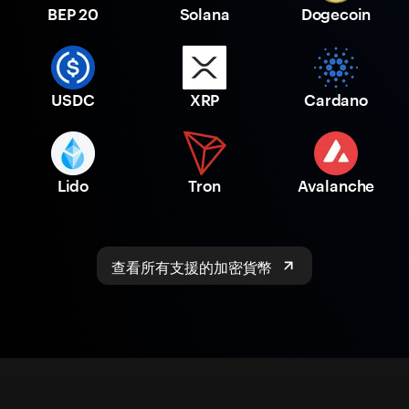
BEP 20
Solana
Dogecoin
USDC
XRP
Cardano
Lido
Tron
Avalanche
查看所有支援的加密貨幣