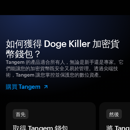
如何獲得 Doge Killer 加密貨
幣錢包？
Tangem 的產品適合所有人，無論是新手還是專家。它
們能讓您的加密貨幣既安全又易於管理。透過尖端技
術，Tangem 讓您掌控並保護您的數位資產。
購買 Tangem
首先
然後
取得 Tangem 錢包。
將 Ta