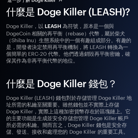
進一步了解 Doge Killer
什麼是 Doge Killer (LEASH)?
Doge Killer，以
為符號，原本是一個與
LEASH
DogeCoin 相關的再平衡（rebase）代幣，屬於柴犬
（Shiba Inu）生態系統中的一個有趣組成部分。有趣的
是，開發者決定禁用再平衡機制，將 LEASH 轉換為一
個簡單的 ERC-20 代幣。他們透過銷毀再平衡密鑰，確
保其作為非再平衡代幣的地位。
什麼是 Doge Killer 錢包？
Doge Killer (LEASH) 錢包對於存儲管理 Doge Killer 地
址所需的私鑰至關重要。雖然錢包並不實際上存儲
Doge Killer，實際上這種加密貨幣存在於區塊鏈上。它
的主要功能是生成並安全存儲您管理 Doge Killer 帳戶
所必需的私鑰。簡而言之，Doge Killer 錢包是安全存
儲、發送、接收和處理您的 Doge Killer 的重要工具。