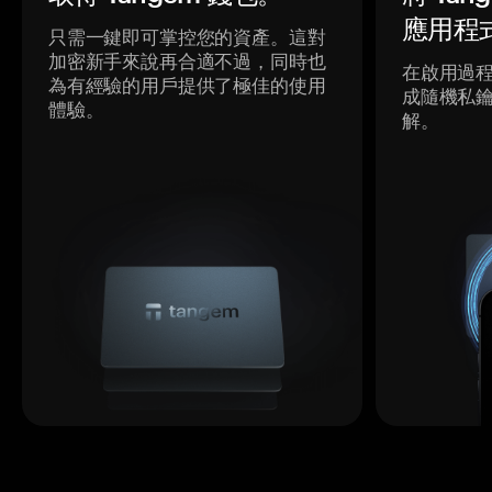
應用程
只需一鍵即可掌控您的資產。這對
加密新手來說再合適不過，同時也
在啟用過
為有經驗的用戶提供了極佳的使用
成隨機私
體驗。
解。