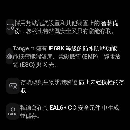
採用無助記詞設置和其他裝置上的
智慧備
份
，您的比特幣既安全又只有您能存取。
Tangem 擁有
IP69K 等級的防水防塵功能
，
能抵禦極端溫度、電磁脈衝 (EMP)、靜電放
電 (ESC) 與 X 光。
存取碼與生物辨識驗證
防止未經授權的存
取
。
私鑰會在其
EAL6+ CC 安全元件
中生成
並儲存。