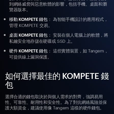
到網絡威脅與惡意軟體的影響，包括手機、桌面和瀏
覽器版本。
： 為智能手機設計的應用程式，
移動 KOMPETE 錢包
管理 KOMPETE 交易。
： 安裝在個人電腦上的軟體，將
桌面 KOMPETE 錢包
私鑰安全地存儲在硬碟或 SSD 上。
： 這些實體裝置，如 Tangem，
硬件 KOMPETE 錢包
可提供線上漏洞保護。
如何選擇最佳的 KOMPETE 錢
包
選擇合適的錢包取決於與個人需求的對齊，強調易用
性、可靠性、耐用性和安全性。為了對抗網絡風險並保
護大額資金，建議使用像 Tangem 這樣的硬件錢包。