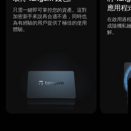
應用程
只需一鍵即可掌控您的資產。這對
加密新手來說再合適不過，同時也
在啟用過
為有經驗的用戶提供了極佳的使用
成隨機私
體驗。
解。