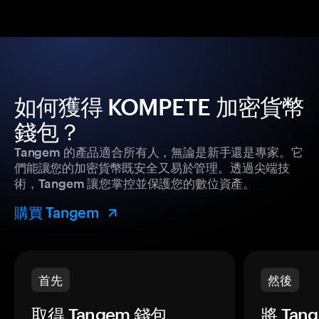
如何獲得 KOMPETE 加密貨幣
錢包？
Tangem 的產品適合所有人，無論是新手還是專家。它
們能讓您的加密貨幣既安全又易於管理。透過尖端技
術，Tangem 讓您掌控並保護您的數位資產。
購買 Tangem
首先
然後
取得 Tangem 錢包。
將 Ta