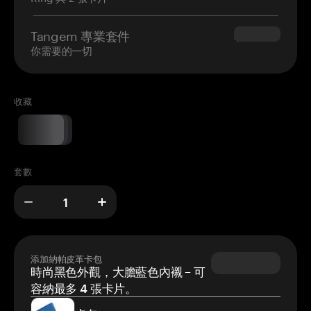
Tangem 專業套件
$180.00
你需要的一切
收藏
套數
添加納帕皮革卡包
時尚黑色外觀，大膽藍色內襯 – 可
容納最多 4 張卡片。