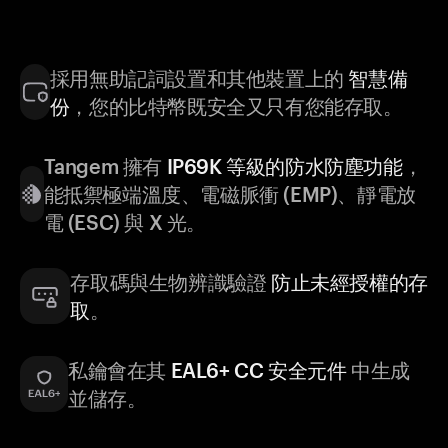
採用無助記詞設置和其他裝置上的
智慧備
份
，您的比特幣既安全又只有您能存取。
Tangem 擁有
IP69K 等級的防水防塵功能
，
能抵禦極端溫度、電磁脈衝 (EMP)、靜電放
電 (ESC) 與 X 光。
存取碼與生物辨識驗證
防止未經授權的存
取
。
私鑰會在其
EAL6+ CC 安全元件
中生成
並儲存。