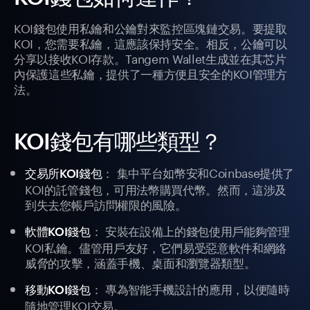
KOI錢包使用私鑰和公鑰對來監控區塊鏈交易。要提取
KOI，您需要私鑰，這應該保持安全。相反，公鑰可以
分享以接收KOI存款。Tangem Wallet生成並在其芯片
內保護這些私鑰，提供了一種方便且安全的KOI管理方
法。
KOI錢包有哪些類型？
： 集中平台如幣安和Coinbase提供了
交易所KOI錢包
KOI的託管錢包，可用法幣購買代幣。然而，這涉及
到失去您帳戶訪問權限的風險。
： 安裝在設備上的錢包使用戶能夠管理
軟體KOI錢包
KOI私鑰。儘管用戶友好，它們易受惡意軟件和網絡
威脅的攻擊，涵蓋手機、桌面和瀏覽器類型。
： 專為智能手機設計的應用，以便隨時
移動KOI錢包
隨地管理KOI交易。