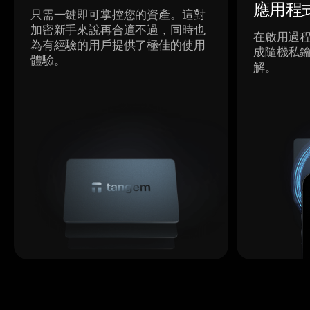
應用程
只需一鍵即可掌控您的資產。這對
加密新手來說再合適不過，同時也
在啟用過
為有經驗的用戶提供了極佳的使用
成隨機私
體驗。
解。