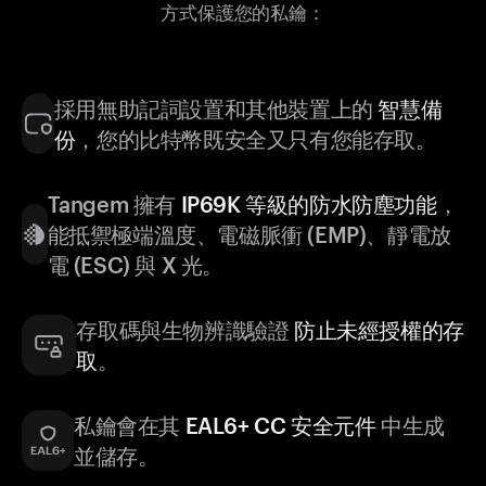
方式保護您的私鑰：
採用無助記詞設置和其他裝置上的
智慧備
份
，您的比特幣既安全又只有您能存取。
Tangem 擁有
IP69K 等級的防水防塵功能
，
能抵禦極端溫度、電磁脈衝 (EMP)、靜電放
電 (ESC) 與 X 光。
存取碼與生物辨識驗證
防止未經授權的存
取
。
私鑰會在其
EAL6+ CC 安全元件
中生成
並儲存。