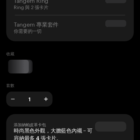
$160.00
Ring 與 2 張卡片
Tangem 專業套件
$180.00
你需要的一切
收藏
套數
添加納帕皮革卡包
時尚黑色外觀，大膽藍色內襯 – 可
容納最多 4 張卡片。