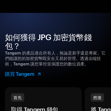
如何獲得 JPG 加密貨幣錢
包？
Tangem 的產品適合所有人，無論是新手還是專家。它
們能讓您的加密貨幣既安全又易於管理。透過尖端技
術，Tangem 讓您掌控並保護您的數位資產。
購買 Tangem
首先
然後
取得 Tangem 錢包。
將 Ta