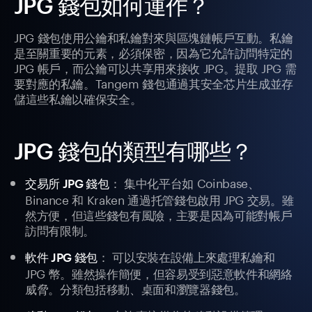
JPG 錢包如何運作？
JPG 錢包使用公鑰和私鑰對來與區塊鏈帳戶互動。私鑰
是至關重要的元素，必須保密，因為它允許訪問特定的
JPG 帳戶，而公鑰可以共享用來接收 JPG。提取 JPG 需
要對應的私鑰。Tangem 錢包通過其安全芯片生成並存
儲這些私鑰以確保安全。
JPG 錢包的類型有哪些？
： 集中化平台如 Coinbase、
交易所 JPG 錢包
Binance 和 Kraken 通過托管錢包啟用 JPG 交易。雖
然方便，但這些錢包有風險，主要是因為可能對帳戶
訪問有限制。
： 可以安裝在設備上來處理私鑰和
軟件 JPG 錢包
JPG 幣。雖然操作簡便，但容易受到惡意軟件和網絡
威脅。分類包括移動、桌面和瀏覽器錢包。