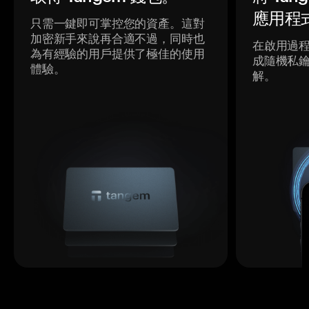
應用程
只需一鍵即可掌控您的資產。這對
加密新手來說再合適不過，同時也
在啟用過
為有經驗的用戶提供了極佳的使用
成隨機私
體驗。
解。