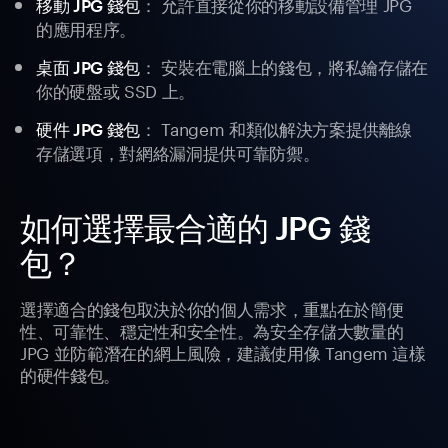
： 允許直接從你的移動設備管理 JPG
移動 JPG 錢包
的應用程序。
： 安裝在電腦上的錢包，將私鑰存儲在
桌面 JPG 錢包
你的硬盤或 SSD 上。
： Tangem 和類似解決方案提供離線
硬件 JPG 錢包
存儲選項，對網絡漏洞提供可靠防禦。
如何選擇最合適的 JPG 錢
包？
選擇適合的錢包取決於你的個人需求，重點在於簡便
性、可靠性、穩定性和安全性。為安全存儲大數量的
JPG 並防範潛在的網上風險，建議使用像 Tangem 這樣
的硬件錢包。