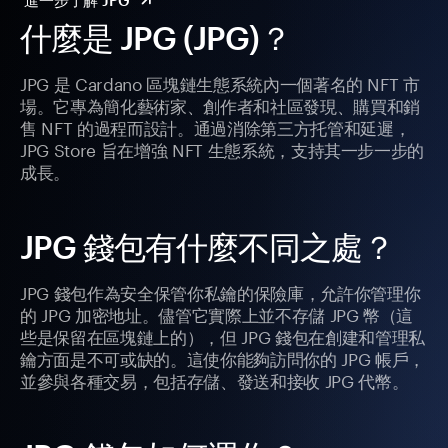
進一步了解 JPG
什麼是 JPG (JPG)？
JPG 是 Cardano 區塊鏈生態系統內一個著名的 NFT 市
場。它專為簡化藝術家、創作者和社區發現、購買和銷
售 NFT 的過程而設計。通過消除第三方托管和延遲，
JPG Store 旨在增強 NFT 生態系統，支持其一步一步的
成長。
JPG 錢包有什麼不同之處？
JPG 錢包作為安全保管你私鑰的保險庫，允許你管理你
的 JPG 加密地址。儘管它實際上並不存儲 JPG 幣（這
些是保留在區塊鏈上的），但 JPG 錢包在創建和管理私
鑰方面是不可或缺的。這使你能夠訪問你的 JPG 帳戶，
並參與各種交易，包括存儲、發送和接收 JPG 代幣。