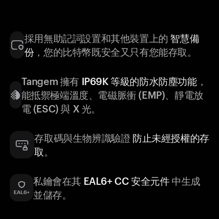
採用無助記詞設置和其他裝置上的
智慧備
份
，您的比特幣既安全又只有您能存取。
Tangem 擁有
IP69K 等級的防水防塵功能
，
能抵禦極端溫度、電磁脈衝 (EMP)、靜電放
電 (ESC) 與 X 光。
存取碼與生物辨識驗證
防止未經授權的存
取
。
私鑰會在其
EAL6+ CC 安全元件
中生成
並儲存。