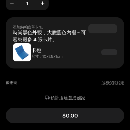
添加納帕皮革卡包
時尚黑色外觀，大膽藍色內襯 – 可
容納最多 4 張卡片。
卡包
尺寸：10x7.5x1cm
優惠碼
我有促銷代碼
選擇國家
預計送達
$0.00