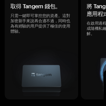
取得 Tangem 錢包。
將 Ta
應用程
只需一鍵即可掌控您的資產。這對
加密新手來說再合適不過，同時也
在啟用過
為有經驗的用戶提供了極佳的使用
成隨機私
體驗。
解。