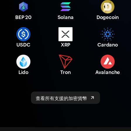
BEP 20
Solana
Dogecoin
USDC
XRP
Cardano
Lido
Tron
Avalanche
查看所有支援的加密貨幣