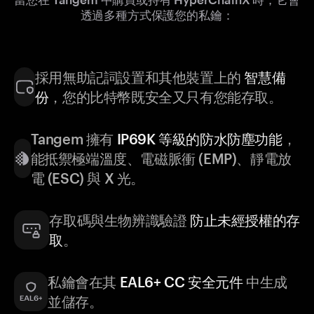
透過多種方式保護您的私鑰：
採用無助記詞設置和其他裝置上的
智慧備
份
，您的比特幣既安全又只有您能存取。
Tangem 擁有
IP69K 等級的防水防塵功能
，
能抵禦極端溫度、電磁脈衝 (EMP)、靜電放
電 (ESC) 與 X 光。
存取碼與生物辨識驗證
防止未經授權的存
取
。
私鑰會在其
EAL6+ CC 安全元件
中生成
並儲存。