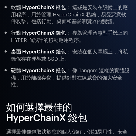
： 這些是安裝在設備上的應
軟體 HyperChainX 錢包
用程序，用於管理 HyperChainX 私鑰，易受惡意軟
件攻擊。包括行動、桌面和基於瀏覽器的變體。
： 專為管理智慧型手機上的
行動 HyperChainX 錢包
HYPER 而設計的移動應用程序。
： 安裝在個人電腦上，將私
桌面 HyperChainX 錢包
鑰保存在硬盤或 SSD 上。
： 像 Tangem 這樣的實體設
硬體 HyperChainX 錢包
備，用於離線存儲，提供針對在線威脅的強大安全
性。
如何選擇最佳的
HyperChainX 錢包
選擇最佳錢包取決於您的個人偏好，例如易用性、安全