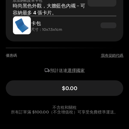
時尚黑色外觀，大膽藍色內襯 – 可
容納最多 4 張卡片。
卡包
尺寸：10x7.5x1cm
優惠碼
我有促銷代碼
選擇國家
預計送達
$0.00
不含稅和關稅
所有訂單滿 $100.00（不含增值稅）可享受免費標準運送。