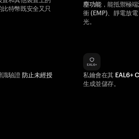
塵功能
，能抵禦極端
的比特幣既安全又只
衝 (EMP)、靜電放電 (
光。
辨識驗證
防止未經授
私鑰會在其
EAL6+
生成並儲存。