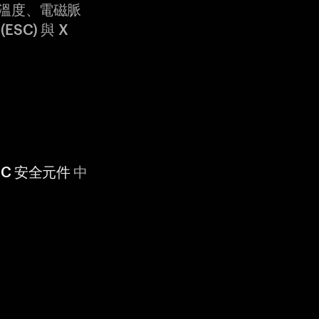
溫度、電磁脈
ESC) 與 X
 CC 安全元件
中