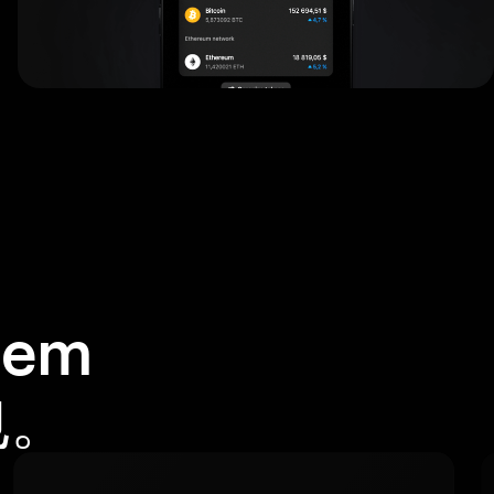
em
包。