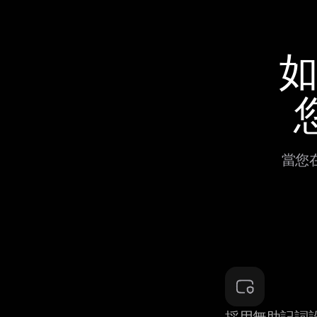
如
當您在
採用無助記詞