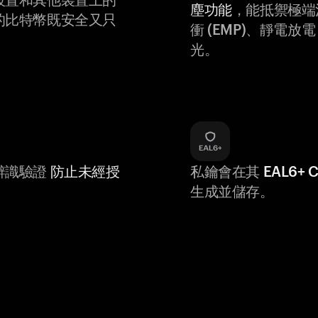
塵功能
，能抵禦極端
的比特幣既安全又只
衝 (EMP)、靜電放電 (
光。
辨識驗證
防止未經授
私鑰會在其
EAL6+
生成並儲存。