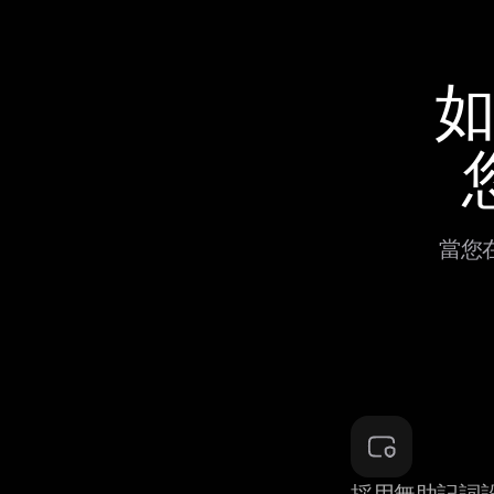
如
當您在
採用無助記詞