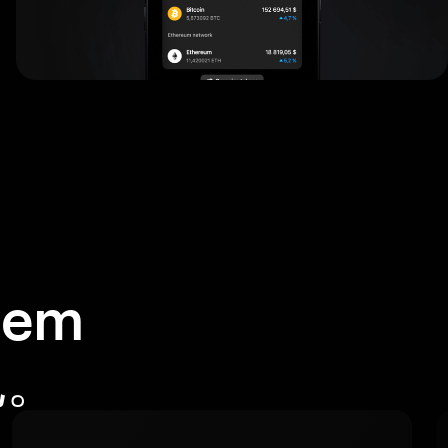
em
包。