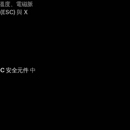
溫度、電磁脈
ESC) 與 X
 CC 安全元件
中