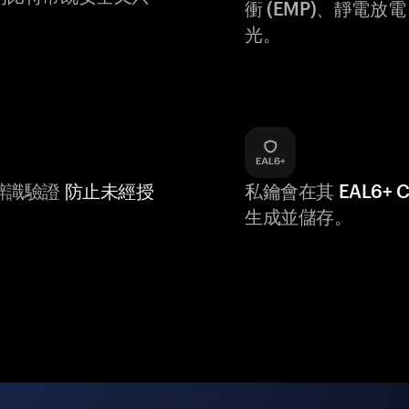
衝 (EMP)、靜電放電 (
光。
辨識驗證
防止未經授
私鑰會在其
EAL6+
生成並儲存。