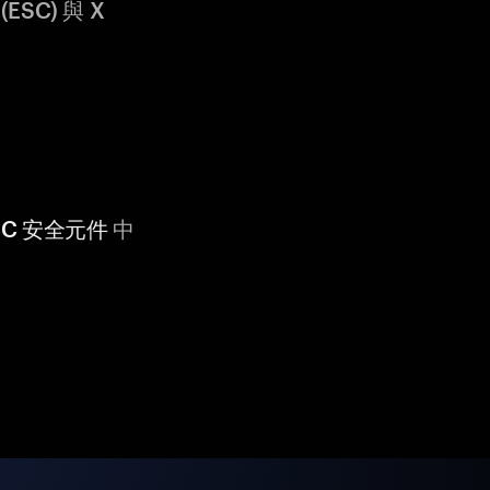
ESC) 與 X
 CC 安全元件
中