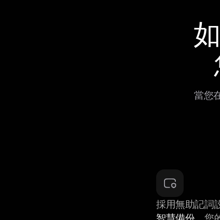
如
當您在
採用無助記詞
智慧備份
，您