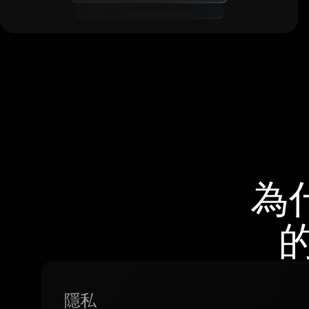
為
的
隱私