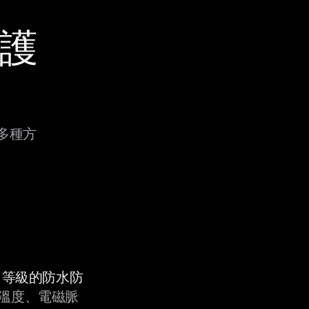
保護
？
過多種方
9K 等級的防水防
溫度、電磁脈