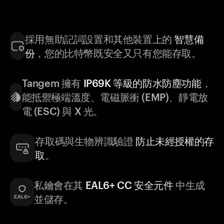
採用無助記詞設置和其他裝置上的
智慧備
份
，您的比特幣既安全又只有您能存取。
Tangem 擁有
IP69K 等級的防水防塵功能
，
能抵禦極端溫度、電磁脈衝 (EMP)、靜電放
電 (ESC) 與 X 光。
存取碼與生物辨識驗證
防止未經授權的存
取
。
私鑰會在其
EAL6+ CC 安全元件
中生成
並儲存。