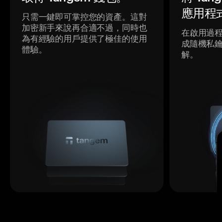
應用程
只需一鍵即可掌控您的資產。這對
加密新手來說再合適不過，同時也
在啟用過
為有經驗的用戶提供了極佳的使用
成隨機私
體驗。
解。