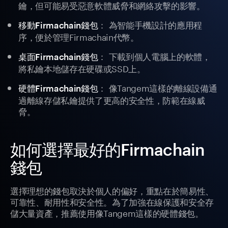
鑰，但可能易受惡意軟體威脅和網絡攻擊的影響。
： 為智能手機設計的應用程
移動Firmachain錢包
序，便於管理Firmachain代幣。
： 下載到個人電腦上的軟體，
桌面Firmachain錢包
將私鑰本地儲存在硬碟或SSD上。
： 像Tangem這樣的離線設備通
硬體Firmachain錢包
過離線存儲私鑰提供了更高的安全性，防範在線威
脅。
如何選擇最好的Firmachain
錢包
選擇理想的錢包取決於個人的偏好，重點在於簡易性、
可靠性、耐用性和安全性。為了加強在線保護和安全存
儲大量資產，推薦使用像Tangem這樣的硬體錢包。