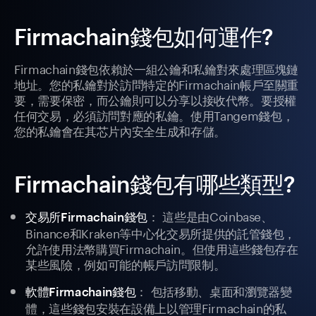
Firmachain錢包如何運作?
Firmachain錢包依賴於一組公鑰和私鑰對來處理區塊鏈
地址。您的私鑰對於訪問特定的Firmachain帳戶至關重
要，需要保密，而公鑰則可以分享以接收代幣。要授權
任何交易，必須訪問對應的私鑰。使用Tangem錢包，
您的私鑰會在其芯片內安全生成和存儲。
Firmachain錢包有哪些類型?
： 這些是由Coinbase、
交易所Firmachain錢包
Binance和Kraken等中心化交易所提供的託管錢包，
允許使用法幣購買Firmachain。但使用這些錢包存在
某些風險，例如可能的帳戶訪問限制。
： 包括移動、桌面和瀏覽器變
軟體Firmachain錢包
體，這些錢包安裝在設備上以管理Firmachain的私