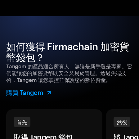
如何獲得 Firmachain 加密貨
幣錢包？
Tangem 的產品適合所有人，無論是新手還是專家。它
們能讓您的加密貨幣既安全又易於管理。透過尖端技
術，Tangem 讓您掌控並保護您的數位資產。
購買 Tangem
首先
然後
取得 Tangem 錢包。
將 Ta