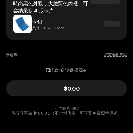
時尚黑色外觀，大膽藍色內襯 – 可
容納最多 4 張卡片。
卡包
尺寸：10x7.5x1cm
優惠碼
我有促銷代碼
選擇國家
預計送達
$0.00
不含稅和關稅
所有訂單滿 $100.00（不含增值稅）可享受免費標準運送。