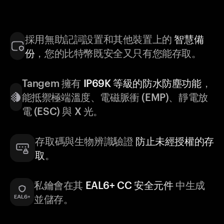
採用無助記詞設置和其他裝置上的
智慧備
份
，您的比特幣既安全又只有您能存取。
Tangem 擁有
IP69K 等級的防水防塵功能
，
能抵禦極端溫度、電磁脈衝 (EMP)、靜電放
電 (ESC) 與 X 光。
存取碼與生物辨識驗證
防止未經授權的存
取
。
私鑰會在其
EAL6+ CC 安全元件
中生成
並儲存。