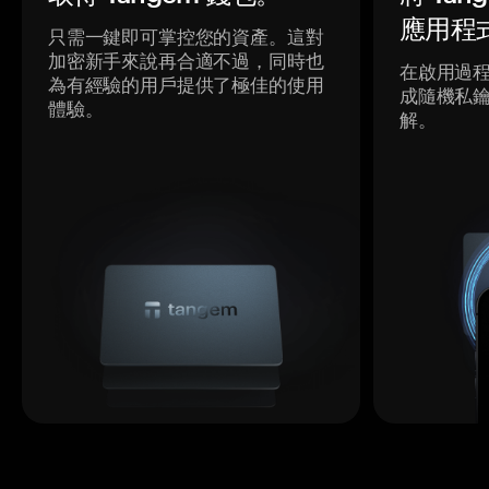
應用程
只需一鍵即可掌控您的資產。這對
加密新手來說再合適不過，同時也
在啟用過
為有經驗的用戶提供了極佳的使用
成隨機私
體驗。
解。