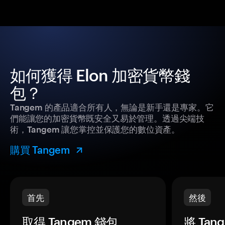
如何獲得 Elon 加密貨幣錢
包？
Tangem 的產品適合所有人，無論是新手還是專家。它
們能讓您的加密貨幣既安全又易於管理。透過尖端技
術，Tangem 讓您掌控並保護您的數位資產。
購買 Tangem
首先
然後
取得 Tangem 錢包。
將 Ta