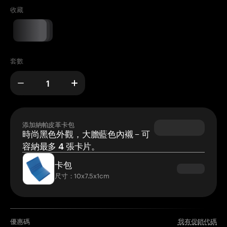
收藏
套數
添加納帕皮革卡包
時尚黑色外觀，大膽藍色內襯 – 可
容納最多 4 張卡片。
卡包
尺寸：10x7.5x1cm
優惠碼
我有促銷代碼