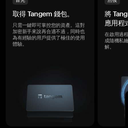
取得 Tangem 錢包。
將 Ta
應用程
只需一鍵即可掌控您的資產。這對
加密新手來說再合適不過，同時也
在啟用過
為有經驗的用戶提供了極佳的使用
成隨機私
體驗。
解。