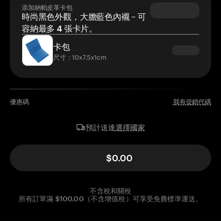
添加納帕皮革卡包
時尚黑色外觀，大膽藍色內襯 – 可
容納最多 4 張卡片。
卡包
尺寸：10x7.5x1cm
優惠碼
我有促銷代碼
選擇國家
預計送達
$0.00
不含稅和關稅
所有訂單滿 $100.00（不含增值稅）可享受免費標準運送。