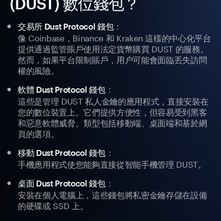
(DUST) 數位錢包？
：
交易所 Dust Protocol 錢包
像 Coinbase，Binance 和 Kraken 這樣的中心化平台
提供通過監管賬戶使用法定貨幣購買 DUST 的服務。
然而，如果平台限制賬戶，用户可能會面臨丟失訪問
權的風險。
：
軟體 Dust Protocol 錢包
這些是管理 DUST 私人金鑰的應用程式，直接安裝在
您的數位裝置上。它們提供方便性，但容易受到黑客
和惡意軟體威脅。類型包括移動端、桌面端和基於網
頁的選項。
：
移動 Dust Protocol 錢包
手機應用程式使您能夠直接從智能手機管理 DUST。
：
桌面 Dust Protocol 錢包
安裝在個人電腦上，這些錢包將私密金鑰存儲在設備
的硬碟或 SSD 上。