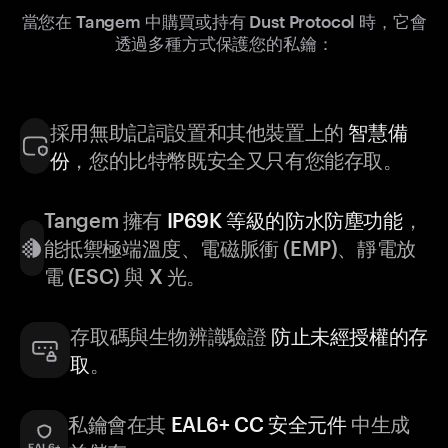
當您在 Tangem 中購買或持有 Dust Protocol 時，它會
透過多種方式保護您的私鑰：
採用無助記詞設置和其他裝置上的
智慧備
份
，您的比特幣既安全又只有您能存取。
Tangem 擁有
IP69K 等級的防水防塵功能
，
能抵禦極端溫度、電磁脈衝 (EMP)、靜電放
電 (ESC) 與 X 光。
存取碼與生物辨識驗證
防止未經授權的存
取
。
私鑰會在其
EAL6+ CC 安全元件
中生成