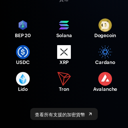
BEP 20
Solana
Dogecoin
USDC
XRP
Cardano
Lido
Tron
Avalanche
查看所有支援的加密貨幣