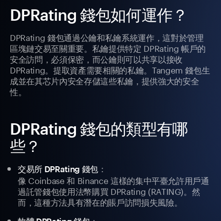
DPRating 錢包如何運作？
DPRating 錢包通過公鑰和私鑰系統運作，這對於管理
區塊鏈交易至關重要。私鑰提供特定 DPRating 帳戶的
安全訪問，必須保密，而公鑰則可以共享以接收
DPRating。提取資產需要相關的私鑰。Tangem 錢包生
成並在其芯片內安全存儲這些私鑰，提供強大的安全
性。
DPRating 錢包的類型有哪
些？
：
交易所 DPRating 錢包
像 Coinbase 和 Binance 這樣的集中平臺允許用戶通
過託管錢包使用法幣購買 DPRating (RATING)。然
而，這種方法具有潛在的賬戶訪問損失風險。
：