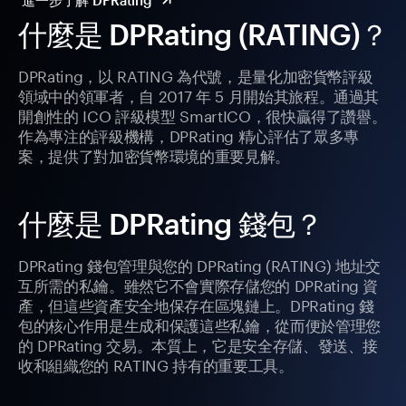
進一步了解 DPRating
什麼是 DPRating (RATING)？
DPRating，以 RATING 為代號，是量化加密貨幣評級
領域中的領軍者，自 2017 年 5 月開始其旅程。通過其
開創性的 ICO 評級模型 SmartICO，很快贏得了讚譽。
作為專注的評級機構，DPRating 精心評估了眾多專
案，提供了對加密貨幣環境的重要見解。
什麼是 DPRating 錢包？
DPRating 錢包管理與您的 DPRating (RATING) 地址交
互所需的私鑰。雖然它不會實際存儲您的 DPRating 資
產，但這些資產安全地保存在區塊鏈上。DPRating 錢
包的核心作用是生成和保護這些私鑰，從而便於管理您
的 DPRating 交易。本質上，它是安全存儲、發送、接
收和組織您的 RATING 持有的重要工具。