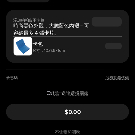
添加納帕皮革卡包
時尚黑色外觀，大膽藍色內襯 – 可
容納最多 4 張卡片。
卡包
尺寸：10x7.5x1cm
優惠碼
我有促銷代碼
選擇國家
預計送達
$0.00
不含稅和關稅