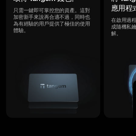
應用程
只需一鍵即可掌控您的資產。這對
加密新手來說再合適不過，同時也
在啟用過
為有經驗的用戶提供了極佳的使用
成隨機私
體驗。
解。