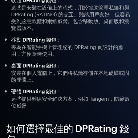
軟體 DPRating 錢包
這些是安裝在設備上的程式，用於協助管理私鑰和與
DPRating (RATING) 的交互。雖然用戶友好，但容易
受到惡意軟體和網絡威脅。包含移動版、桌面版和瀏
覽器版本。
：
移動 DPRating 錢包
專為在智能手機上管理您的 DPRating 而設計的應
用，方便隨時使用。
：
桌面 DPRating 錢包
安裝在個人電腦上，它們將私鑰存儲在本地硬碟或固
態硬碟上。
：
硬體 DPRating 錢包
這些提供離線安全解決方案，例如 Tangem，防範數
位威脅。
如何選擇最佳的 DPRating 錢