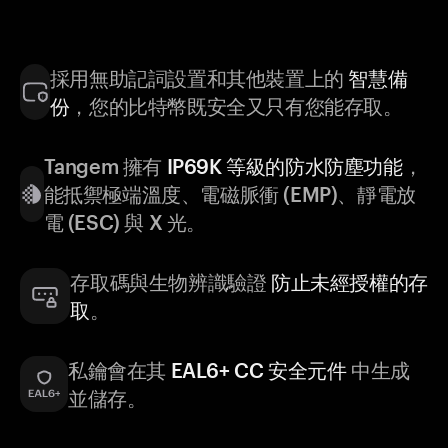
採用無助記詞設置和其他裝置上的
智慧備
份
，您的比特幣既安全又只有您能存取。
Tangem 擁有
IP69K 等級的防水防塵功能
，
能抵禦極端溫度、電磁脈衝 (EMP)、靜電放
電 (ESC) 與 X 光。
存取碼與生物辨識驗證
防止未經授權的存
取
。
私鑰會在其
EAL6+ CC 安全元件
中生成
並儲存。