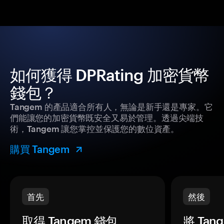
如何獲得 DPRating 加密貨幣
錢包？
Tangem 的產品適合所有人，無論是新手還是專家。它
們能讓您的加密貨幣既安全又易於管理。透過尖端技
術，Tangem 讓您掌控並保護您的數位資產。
購買 Tangem
首先
然後
取得 Tangem 錢包。
將 Ta