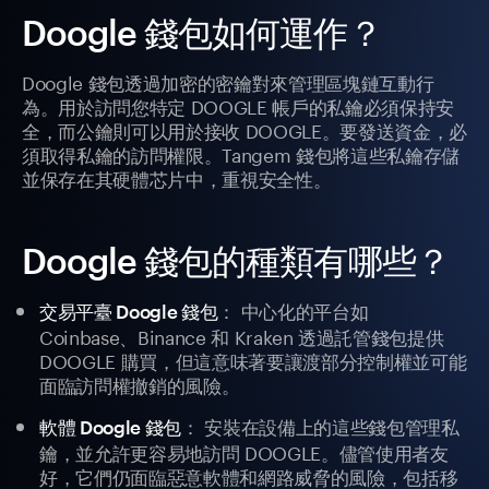
Doogle 錢包如何運作？
Doogle 錢包透過加密的密鑰對來管理區塊鏈互動行
為。用於訪問您特定 DOOGLE 帳戶的私鑰必須保持安
全，而公鑰則可以用於接收 DOOGLE。要發送資金，必
須取得私鑰的訪問權限。Tangem 錢包將這些私鑰存儲
並保存在其硬體芯片中，重視安全性。
Doogle 錢包的種類有哪些？
： 中心化的平台如
交易平臺 Doogle 錢包
Coinbase、Binance 和 Kraken 透過託管錢包提供
DOOGLE 購買，但這意味著要讓渡部分控制權並可能
面臨訪問權撤銷的風險。
： 安裝在設備上的這些錢包管理私
軟體 Doogle 錢包
鑰，並允許更容易地訪問 DOOGLE。儘管使用者友
好，它們仍面臨惡意軟體和網路威脅的風險，包括移