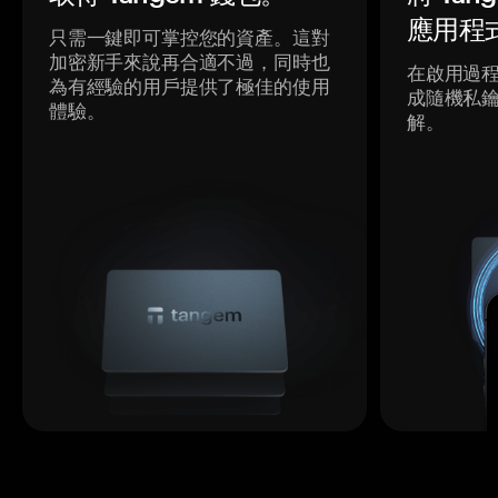
應用程
只需一鍵即可掌控您的資產。這對
加密新手來說再合適不過，同時也
在啟用過
為有經驗的用戶提供了極佳的使用
成隨機私
體驗。
解。