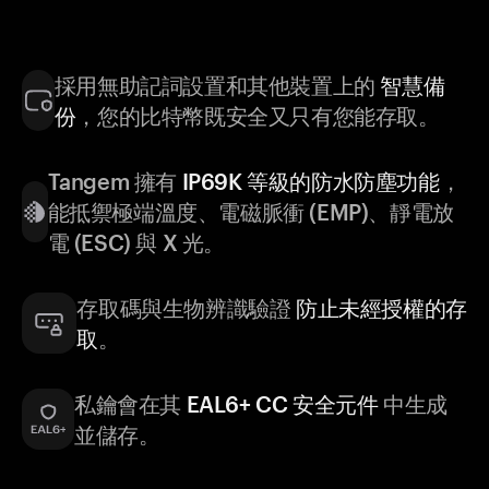
採用無助記詞設置和其他裝置上的
智慧備
份
，您的比特幣既安全又只有您能存取。
Tangem 擁有
IP69K 等級的防水防塵功能
，
能抵禦極端溫度、電磁脈衝 (EMP)、靜電放
電 (ESC) 與 X 光。
存取碼與生物辨識驗證
防止未經授權的存
取
。
私鑰會在其
EAL6+ CC 安全元件
中生成
並儲存。