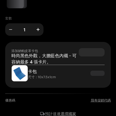
套數
添加納帕皮革卡包
時尚黑色外觀，大膽藍色內襯 – 可
容納最多 4 張卡片。
卡包
尺寸：10x7.5x1cm
優惠碼
我有促銷代碼
選擇國家
預計送達