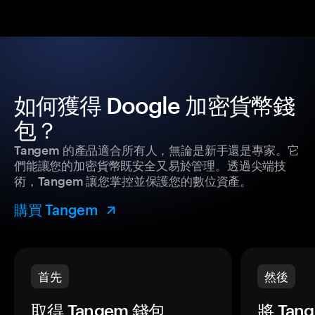
如何獲得 Doogle 加密貨幣錢
包？
Tangem 的產品適合所有人，無論是新手還是專家。它
們能讓您的加密貨幣既安全又易於管理。透過尖端技
術，Tangem 讓您掌控並保護您的數位資產。
購買 Tangem
首先
然後
取得 Tangem 錢包。
將 Ta