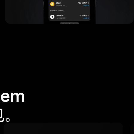
em
包。