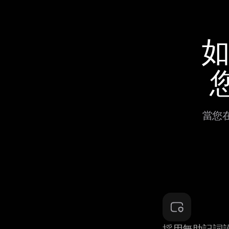
如
您
當您在
採用無助記詞