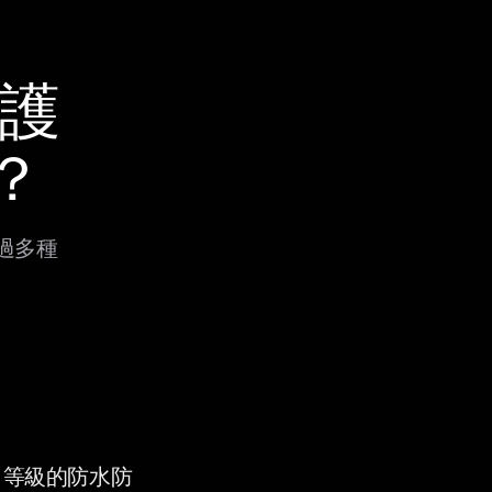
保護
h？
透過多種
9K 等級的防水防