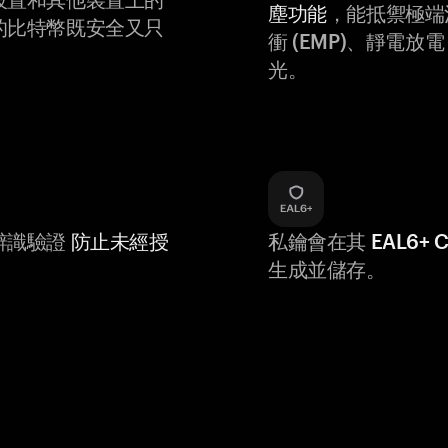
塵功能
，能抵禦極端
的比特幣既安全又只
衝 (EMP)、靜電放電 (
光。
辨識驗證
防止未經授
私鑰會在其
EAL6+
生成並儲存。