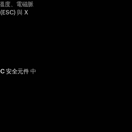
溫度、電磁脈
ESC) 與 X
 CC 安全元件
中