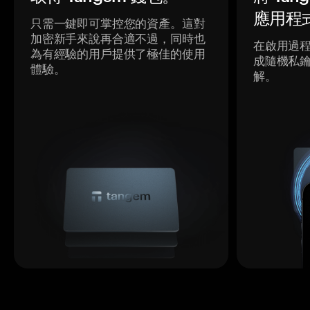
應用程
只需一鍵即可掌控您的資產。這對
加密新手來說再合適不過，同時也
在啟用過
為有經驗的用戶提供了極佳的使用
成隨機私
體驗。
解。