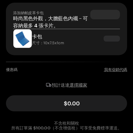
添加納帕皮革卡包
時尚黑色外觀，大膽藍色內襯 – 可
容納最多 4 張卡片。
卡包
尺寸：10x7.5x1cm
優惠碼
我有促銷代碼
選擇國家
預計送達
$0.00
不含稅和關稅
所有訂單滿 $100.00（不含增值稅）可享受免費標準運送。