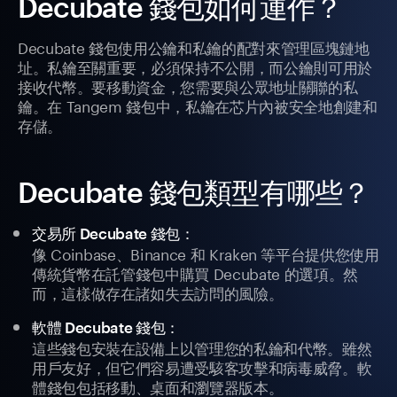
Decubate 錢包如何運作？
Decubate 錢包使用公鑰和私鑰的配對來管理區塊鏈地
址。私鑰至關重要，必須保持不公開，而公鑰則可用於
接收代幣。要移動資金，您需要與公眾地址關聯的私
鑰。在 Tangem 錢包中，私鑰在芯片內被安全地創建和
存儲。
Decubate 錢包類型有哪些？
交易所 Decubate 錢包：
像 Coinbase、Binance 和 Kraken 等平台提供您使用
傳統貨幣在託管錢包中購買 Decubate 的選項。然
而，這樣做存在諸如失去訪問的風險。
軟體 Decubate 錢包：
這些錢包安裝在設備上以管理您的私鑰和代幣。雖然
用戶友好，但它們容易遭受駭客攻擊和病毒威脅。軟
體錢包包括移動、桌面和瀏覽器版本。