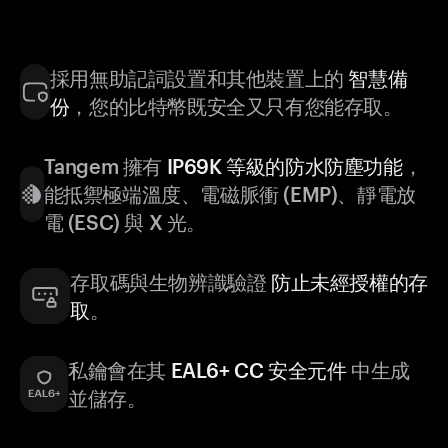
採用無助記詞設置和其他裝置上的
智慧備
份
，您的比特幣既安全又只有您能存取。
Tangem 擁有
IP69K 等級的防水防塵功能
，
能抵禦極端溫度、電磁脈衝 (EMP)、靜電放
電 (ESC) 與 X 光。
存取碼與生物辨識驗證
防止未經授權的存
取
。
私鑰會在其
EAL6+ CC 安全元件
中生成
並儲存。