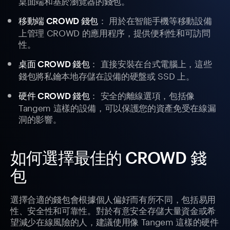
桌面端和基於瀏覽器的錢包。
： 用於在智能手機等移動設備
移動端 CROWD 錢包
上管理 CROWD 的應用程序，提供便利性和可訪問
性。
： 直接安裝在台式電腦上，這些
桌面 CROWD 錢包
錢包將私鑰本地存儲在設備的硬盤或 SSD 上。
： 安全的離線選項，包括像
硬件 CROWD 錢包
Tangem 這樣的設備，可以保護您的資產免受在線漏
洞的影響。
如何選擇最佳的 CROWD 錢
包
選擇合適的錢包會根據個人偏好而有所不同，包括易用
性、安全性和可靠性。對於有意安全存儲大量資金或希
望減少在線風險的人，建議使用像 Tangem 這樣的硬件