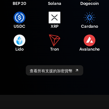
BEP 20
Solana
Dogecoin
USDC
XRP
Cardano
Lido
Tron
Avalanche
查看所有支援的加密貨幣