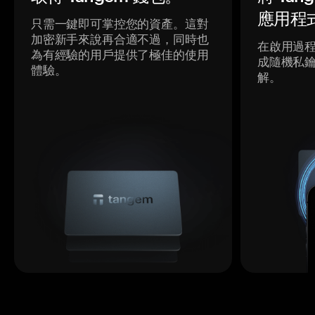
應用程
只需一鍵即可掌控您的資產。這對
加密新手來說再合適不過，同時也
在啟用過
為有經驗的用戶提供了極佳的使用
成隨機私
體驗。
解。