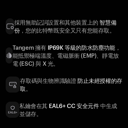
採用無助記詞設置和其他裝置上的
智慧備
份
，您的比特幣既安全又只有您能存取。
Tangem 擁有
IP69K 等級的防水防塵功能
，
能抵禦極端溫度、電磁脈衝 (EMP)、靜電放
電 (ESC) 與 X 光。
存取碼與生物辨識驗證
防止未經授權的存
取
。
私鑰會在其
EAL6+ CC 安全元件
中生成
並儲存。