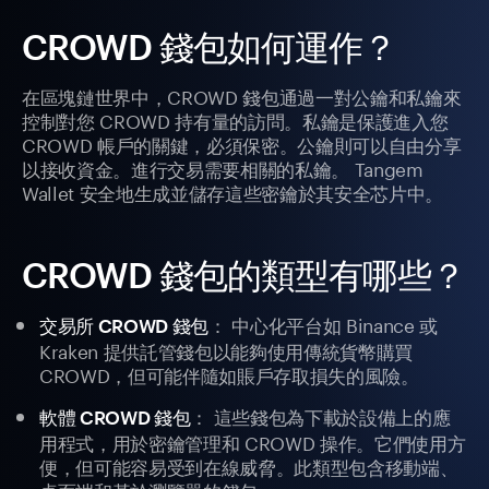
CROWD 錢包如何運作？
在區塊鏈世界中，CROWD 錢包通過一對公鑰和私鑰來
控制對您 CROWD 持有量的訪問。私鑰是保護進入您
CROWD 帳戶的關鍵，必須保密。公鑰則可以自由分享
以接收資金。進行交易需要相關的私鑰。 Tangem
Wallet 安全地生成並儲存這些密鑰於其安全芯片中。
CROWD 錢包的類型有哪些？
： 中心化平台如 Binance 或
交易所 CROWD 錢包
Kraken 提供託管錢包以能夠使用傳統貨幣購買
CROWD，但可能伴隨如賬戶存取損失的風險。
： 這些錢包為下載於設備上的應
軟體 CROWD 錢包
用程式，用於密鑰管理和 CROWD 操作。它們使用方
便，但可能容易受到在線威脅。此類型包含移動端、