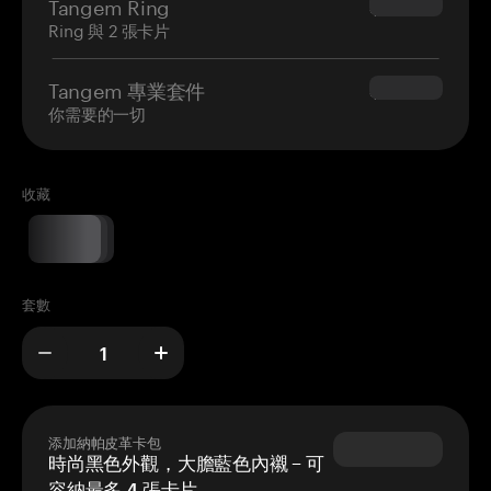
Tangem Ring
$160.00
Ring 與 2 張卡片
Tangem 專業套件
$180.00
你需要的一切
收藏
套數
添加納帕皮革卡包
時尚黑色外觀，大膽藍色內襯 – 可
容納最多 4 張卡片。