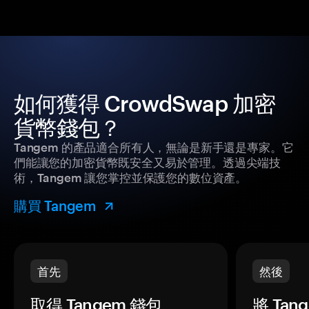
如何獲得 CrowdSwap 加密
貨幣錢包？
Tangem 的產品適合所有人，無論是新手還是專家。它
們能讓您的加密貨幣既安全又易於管理。透過尖端技
術，Tangem 讓您掌控並保護您的數位資產。
購買 Tangem
首先
然後
取得 Tangem 錢包。
將 Ta