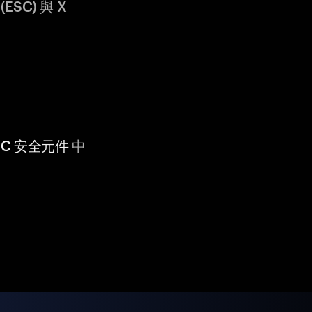
ESC) 與 X
 CC 安全元件
中