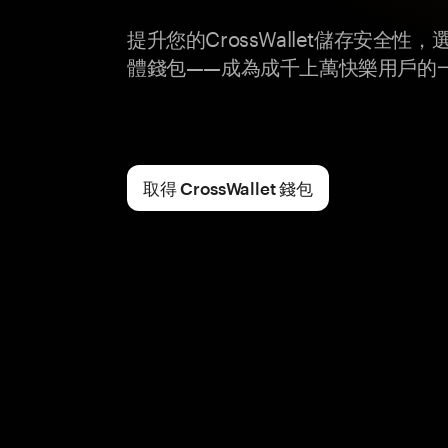
提升您的CrossWallet儲存安全性，選
體錢包——成為成千上萬快樂用戶的
取得 CrossWallet 錢包