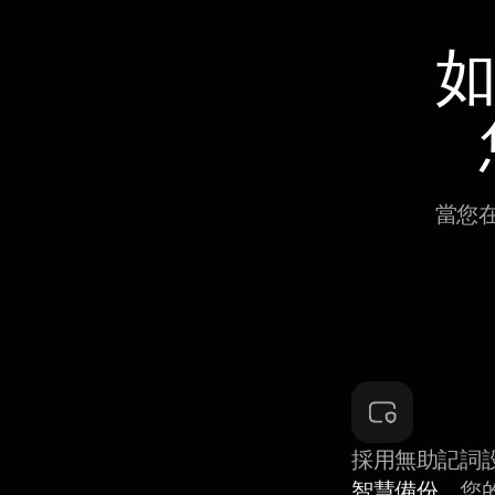
如
當您在
採用無助記詞
智慧備份
，您