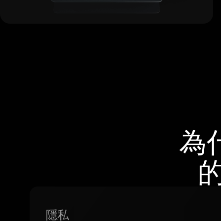
為
的
隱私