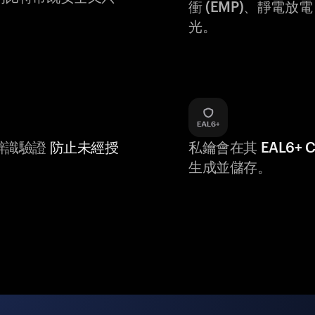
衝 (EMP)、靜電放電 (
光。
辨識驗證
防止未經授
私鑰會在其
EAL6+
生成並儲存。