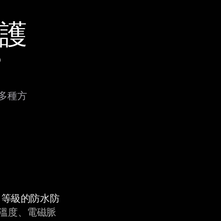
保護
？
過多種方
9K 等級的防水防
溫度、電磁脈