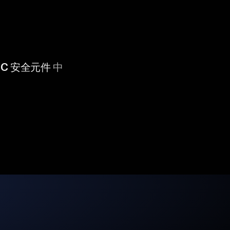
 CC 安全元件
中