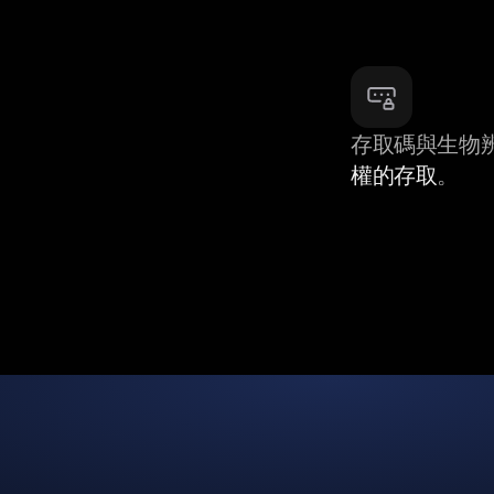
存取碼與生物
權的存取
。