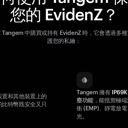
您的 EvidenZ？
 Tangem 中購買或持有 EvidenZ 時，它會透過多
護您的私鑰：
Tangem 擁有
IP6
設置和其他裝置上的
塵功能
，能抵禦極端
的比特幣既安全又只
衝 (EMP)、靜電放電 (
光。