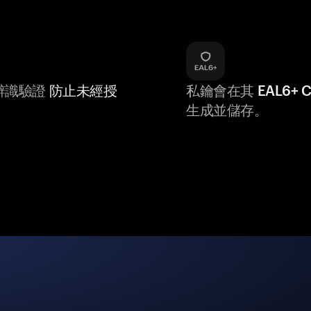
辨識驗證
防止未經授
私鑰會在其
EAL6+
生成並儲存。