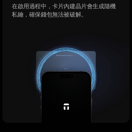
在啟用過程中，卡片內建晶片會生成隨機
私鑰，確保錢包無法被破解。