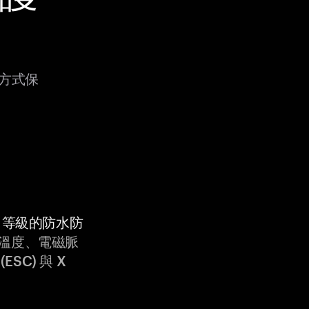
種方式保
9K 等級的防水防
溫度、電磁脈
ESC) 與 X