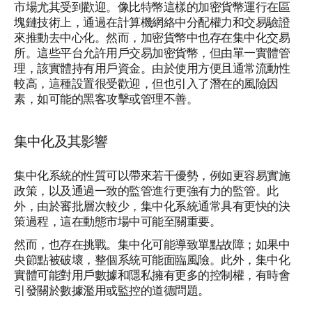
市場尤其受到歡迎。像比特幣這樣的加密貨幣運行在區
塊鏈技術上，通過在計算機網絡中分配權力和交易驗證
來推動去中心化。然而，加密貨幣中也存在集中化交易
所。這些平台允許用戶交易加密貨幣，但由單一實體管
理，該實體持有用戶資金。由於使用方便且通常流動性
較高，這種設置很受歡迎，但也引入了潛在的風險因
素，如可能的黑客攻擊或管理不善。
集中化及其影響
集中化系統的性質可以帶來若干優勢，例如更容易實施
政策，以及通過一致的監管進行更強有力的監管。此
外，由於審批層次較少，集中化系統通常具有更快的決
策過程，這在動態市場中可能至關重要。
然而，也存在挑戰。集中化可能導致單點故障；如果中
央節點被破壞，整個系統可能面臨風險。此外，集中化
實體可能對用戶數據和隱私擁有更多的控制權，有時會
引發關於數據濫用或監控的道德問題。