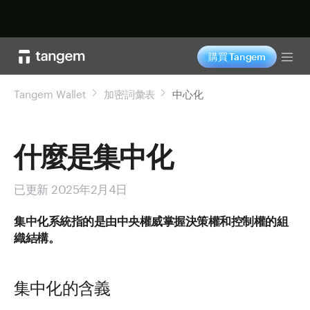
立即购买
購買 Tangem
Tog
Tangem Wallet
加密詞彙表
中心化
什麼是集中化
已更新 2025年2月4日
集中化系統指的是由中央權威掌握決策權和控制權的組
織結構。
集中化的含義