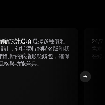
創新設計選項
選擇多種優雅
24/
設計，包括獨特的聯名版和我
需求
們創新的戒指形態錢包，確保
在線
風格與功能兼具。