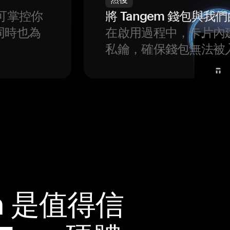
可掌控你
將 Tangem 錢包與
同時也為
在啟用過程中，卡片內
私鑰，確保錢包無法被
m 是值得信