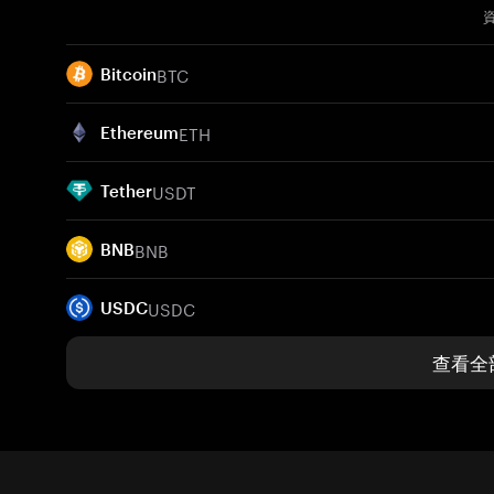
BTC
Bitcoin
ETH
Ethereum
USDT
Tether
BNB
BNB
USDC
USDC
查看全