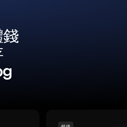
體錢
存
og
然後