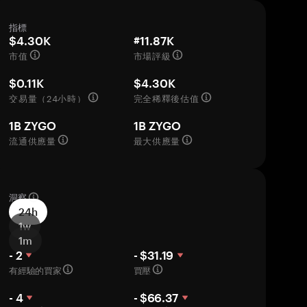
指標
$4.30K
#11.87K
市值
市場評級
$0.11K
$4.30K
交易量（24小時）
完全稀釋後估值
1B ZYGO
1B ZYGO
流通供應量
最大供應量
洞察
24h
1w
1m
- 2
- $31.19
有經驗的買家
買壓
- 4
- $66.37