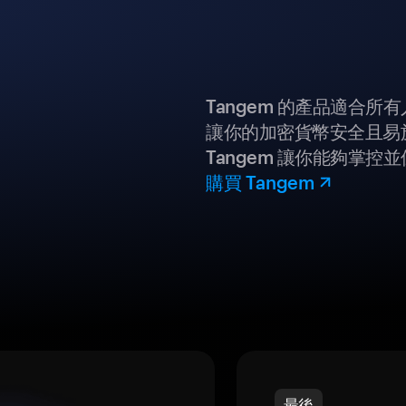
Tangem 的產品適合
讓你的加密貨幣安全且易
Tangem 讓你能夠掌控
購買 Tangem
最後