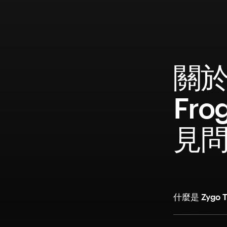
關於 
Fro
見
什麼是 Zygo 