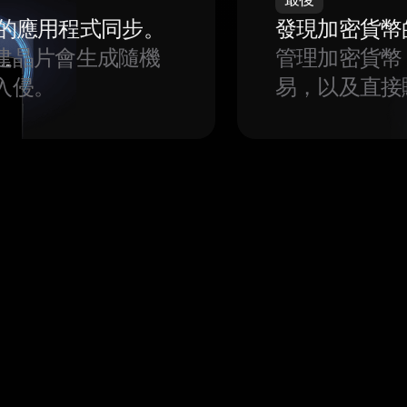
我們的應用程式同步。
發現加密貨幣
建晶片會生成隨機
管理加密貨幣
入侵。
易，以及直接