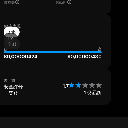
持有者
流動性
價格表現
24h
1m
全部
低
高
$0,00000424
$0,00000430
另一個
安全評分
1.7
上架於
1
交易所