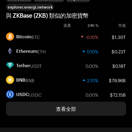
explorer.energi.network
與 ZKBase (ZKB) 類似的加密貨幣
資產
24h %
市值
BTC
-0.10%
$1.30T
Bitcoin
ETH
0.10%
$0.23T
Ethereum
USDT
0.00%
$0.18T
Tether
BNB
2.10%
$79.96B
BNB
USDC
0.00%
$72.15B
USDC
查看全部