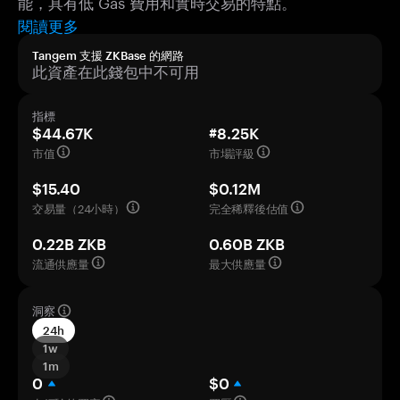
能，具有低 Gas 費用和實時交易的特點。
閱讀更多
Tangem 支援 ZKBase 的網路
此資產在此錢包中不可用
指標
$44.67K
#8.25K
市值
市場評級
$15.40
$0.12M
交易量（24小時）
完全稀釋後估值
0.22B ZKB
0.60B ZKB
流通供應量
最大供應量
洞察
24h
1w
1m
0
$0