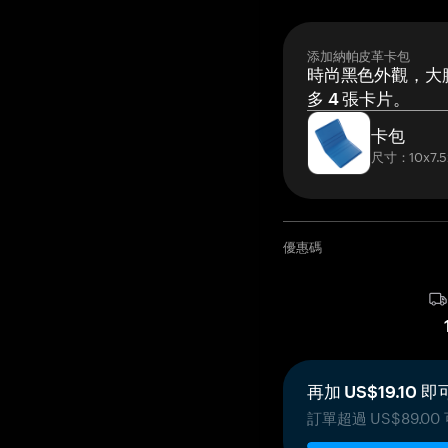
添加納帕皮革卡包
時尚黑色外觀，大膽
多 4 張卡片。
卡包
尺寸：10x7.5
優惠碼
再加 US$19.10
訂單超過 US$89.0