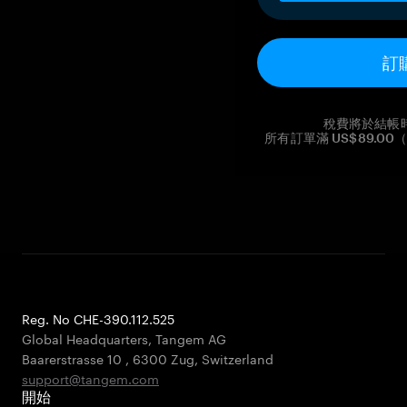
訂
稅費將於結帳
所有訂單滿 US$89.
Reg. No CHE-390.112.525
Global Headquarters, Tangem AG
Baarerstrasse 10
,
6300 Zug
,
Switzerland
support@tangem.com
開始