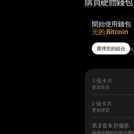
購買硬體錢包 —
開始使用錢包
元的 Bitcoin
您訂單中的每個 Tan
8
選擇您的組合
Reward，存入
所。
每個訂購的錢包都
存入您自己的自
3 張卡片
啟用後 14 天內
更加安全
2 張卡片
更加便宜
第 2 套 5 折優惠
兩個冷錢包的最佳價