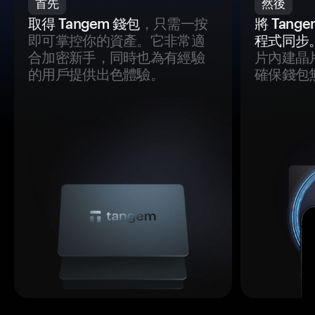
首先
然後
取得 Tangem 錢包
，只需一按
將 Tan
即可掌控你的資產。它非常適
程式同步
合加密新手，同時也為有經驗
片內建晶
的用戶提供出色體驗。
確保錢包