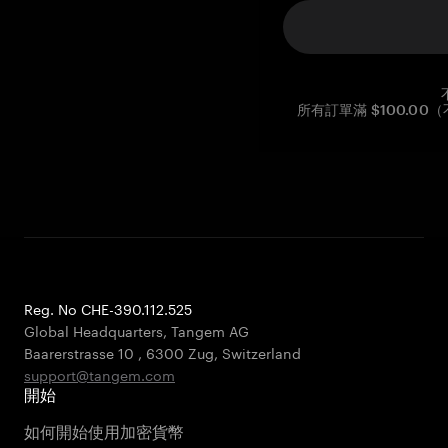
所有訂單滿 $100.0
Reg. No CHE-390.112.525
Global Headquarters, Tangem AG
Baarerstrasse 10
,
6300 Zug
,
Switzerland
support@tangem.com
開始
如何開始使用加密貨幣