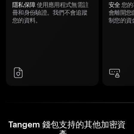
隱私保障
使用應用程式無需註
安全
您的
冊和身份驗證。我們不會追蹤
會離開您
您的資料。
制您的資
Tangem 錢包支持的其他加密資
產。