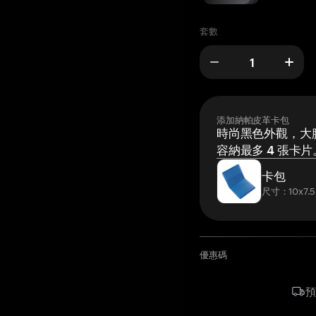
套數
添加納帕皮革卡包
時尚黑色外觀，大膽
容納最多 4 張卡片
卡包
尺寸：10x7.5
優惠碼