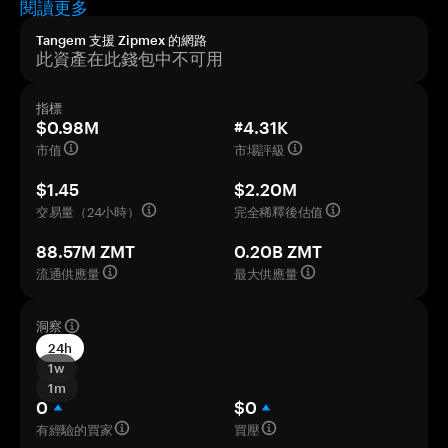
閱讀更多
Tangem 支援 Zipmex 的網路
此資產在此錢包中不可用
指標
$0.98M
#4.31K
市值
市場評級
$1.45
$2.20M
交易量（24小時）
完全稀釋後估值
88.57M ZMT
0.20B ZMT
流通供應量
最大供應量
洞察
24h
1w
1m
0
$0
有經驗的買家
買壓