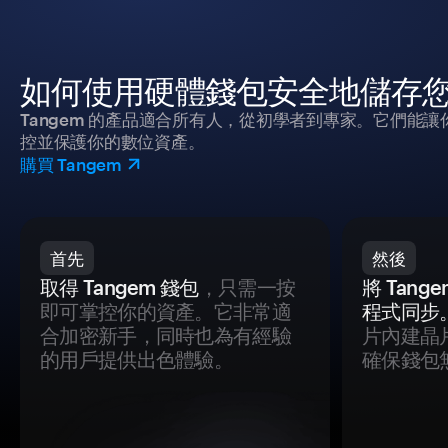
如何使用硬體錢包安全地儲存
Tangem 的產品適合所有人，從初學者到專家。它們能讓
控並保護你的數位資產。
購買 Tangem
首先
然後
取得 Tangem 錢包
，只需一按
將 Tan
即可掌控你的資產。它非常適
程式同步
合加密新手，同時也為有經驗
片內建晶
的用戶提供出色體驗。
確保錢包