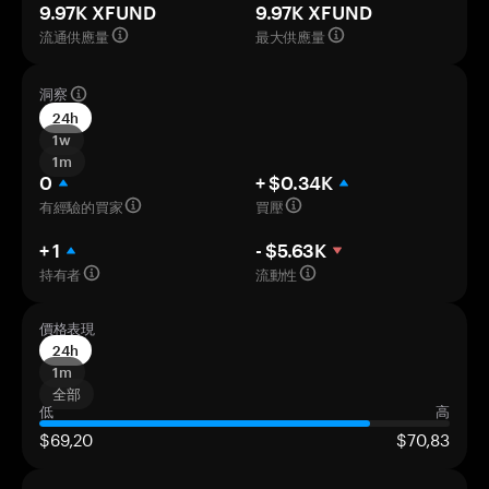
9.97K XFUND
9.97K XFUND
流通供應量
最大供應量
洞察
24h
1w
1m
0
+ $0.34K
有經驗的買家
買壓
+ 1
- $5.63K
持有者
流動性
價格表現
24h
1m
全部
低
高
$69,20
$70,83