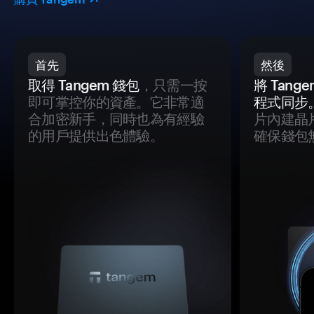
首先
然後
取得 Tangem 錢包
，只需一按
將 Tan
即可掌控你的資產。它非常適
程式同步
合加密新手，同時也為有經驗
片內建晶
的用戶提供出色體驗。
確保錢包