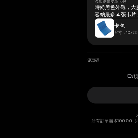
添加納帕皮革卡包
時尚黑色外觀，大膽
容納最多 4 張卡片
卡包
尺寸：10x7.5
優惠碼
所有訂單滿 $100.0