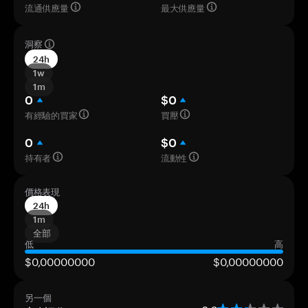
流通供應量
最大供應量
洞察
24h
1w
1m
0
$0
有經驗的買家
買壓
0
$0
持有者
流動性
價格表現
24h
1m
全部
低
高
$0,00000000
$0,00000000
另一個