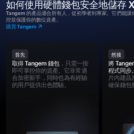
如何使用硬體錢包安全地儲存 XD
Tangem 的產品適合所有人，從初學者到專家。它們能讓
控並保護你的數位資產。
購買 Tangem
首先
然後
取得 Tangem 錢包
，只需一按
將 Tan
即可掌控你的資產。它非常適
程式同步
合加密新手，同時也為有經驗
片內建晶
的用戶提供出色體驗。
確保錢包