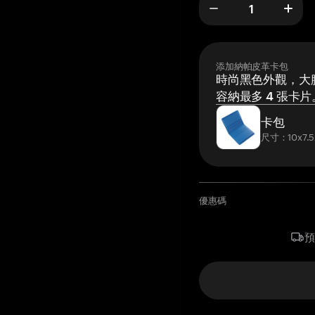
添加納帕皮革卡包
時尚黑色外觀，大膽
容納最多 4 張卡片
卡包
尺寸：10x7.5
優惠碼