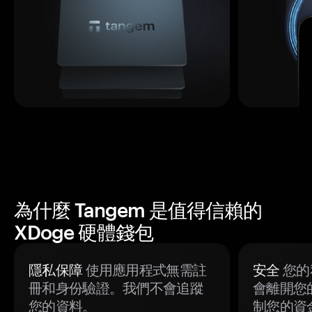
為什麼 Tangem 是值得信賴的
XDoge 硬體錢包
隱私保障
使用應用程式無需註
安全
您的
冊和身份驗證。我們不會追蹤
會離開您
您的資料。
制您的資